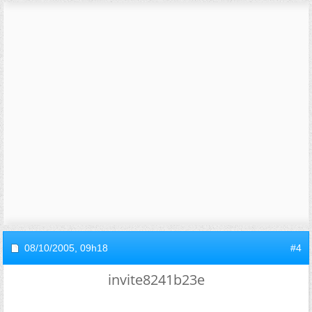
08/10/2005,
09h18
#4
invite8241b23e