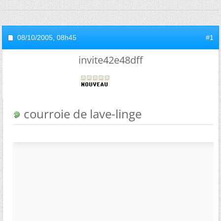
08/10/2005,
08h45
#1
invite42e48dff
courroie de lave-linge