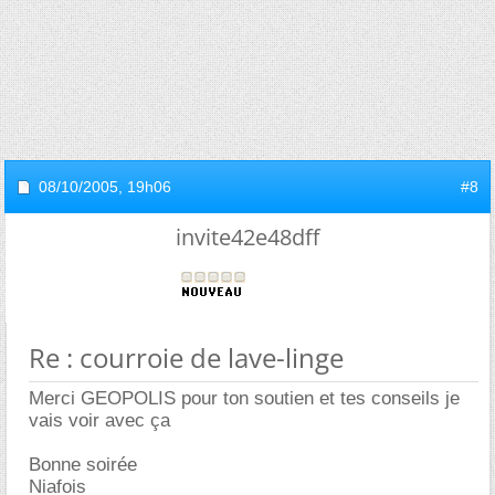
08/10/2005,
19h06
#8
invite42e48dff
Re : courroie de lave-linge
Merci GEOPOLIS pour ton soutien et tes conseils je
vais voir avec ça
Bonne soirée
Niafois