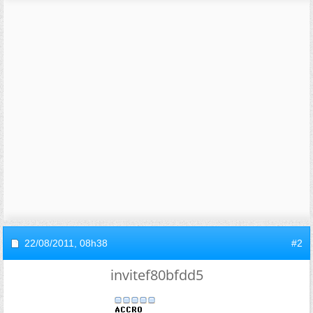
22/08/2011,
08h38
#2
invitef80bfdd5