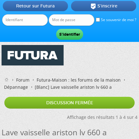
Retour sur Futura
S'inscrire

Se souvenir de moi ?
Forum
Futura-Maison : les forums de la maison
Dépannage
[Blanc]
Lave vaisselle ariston lv 660 a
DISCUSSION FERMÉE
Affichage des résultats 1 à 4 sur 4
Lave vaisselle ariston lv 660 a