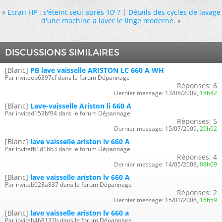
«
Ecran HP : s'éteint seul après 10' ?
|
Détails des cycles de lavage
d'une machine a laver le linge moderne.
»
DISCUSSIONS SIMILAIRES
[Blanc]
PB lave vaisselle ARISTON LC 660 A WH
Par inviteeb6397cf dans le forum Dépannage
Réponses:
6
Dernier message:
13/08/2009,
18h42
[Blanc]
Lave-vaisselle Ariston li 660 A
Par invited153bf94 dans le forum Dépannage
Réponses:
5
Dernier message:
15/07/2009,
20h02
[Blanc]
lave vaisselle ariston lv 660 A
Par invitefb1d1bb3 dans le forum Dépannage
Réponses:
4
Dernier message:
14/05/2008,
08h09
[Blanc]
lave vaisselle ariston lv 660 A
Par inviteb028a837 dans le forum Dépannage
Réponses:
2
Dernier message:
15/01/2008,
16h59
[Blanc]
lave vaisselle ariston lv 660 a
Par inviteb4b8132b dans le forum Dépannage