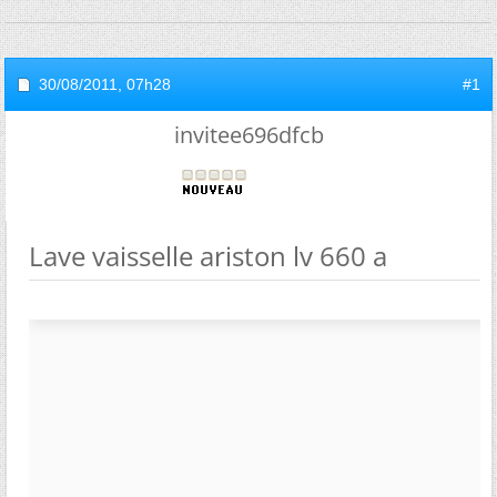
30/08/2011,
07h28
#1
invitee696dfcb
Lave vaisselle ariston lv 660 a