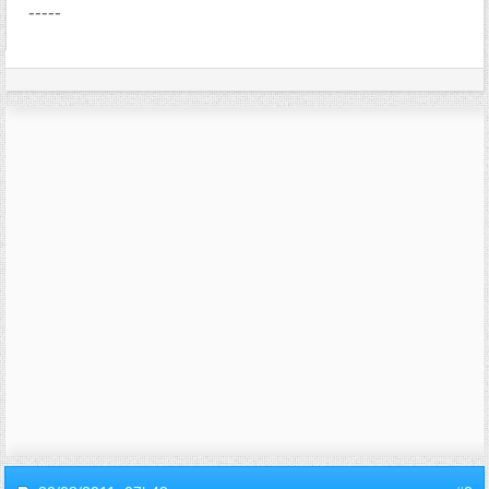
-----