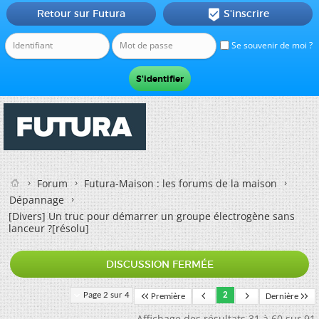
Retour sur Futura
S'inscrire

Se souvenir de moi ?
Forum
Futura-Maison : les forums de la maison
Dépannage
[Divers]
Un truc pour démarrer un groupe électrogène sans
lanceur ?[résolu]
DISCUSSION FERMÉE
Page 2 sur 4
2
Première
Dernière
Affichage des résultats 31 à 60 sur 91