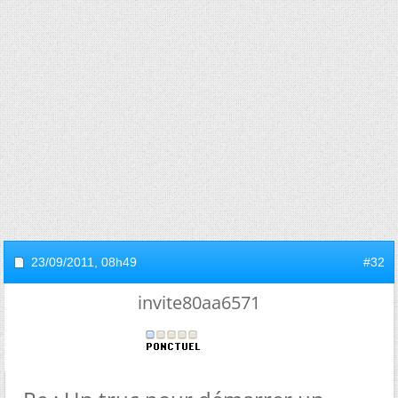
23/09/2011,
08h49
#32
invite80aa6571