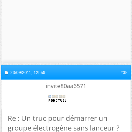
23/09/2011,
12h59
#38
invite80aa6571
Re : Un truc pour démarrer un
groupe électrogène sans lanceur ?