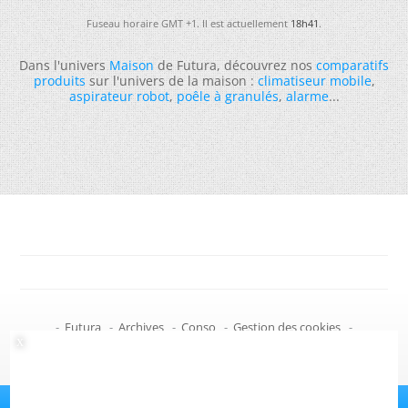
Fuseau horaire GMT +1. Il est actuellement
18h41
.
Dans l'univers
Maison
de Futura, découvrez nos
comparatifs
produits
sur l'univers de la maison :
climatiseur mobile
,
aspirateur robot
,
poêle à granulés
,
alarme
...
-
Futura
-
Archives
-
Conso
-
Gestion des cookies
-
Politique de confidentialité
-
Haut de page