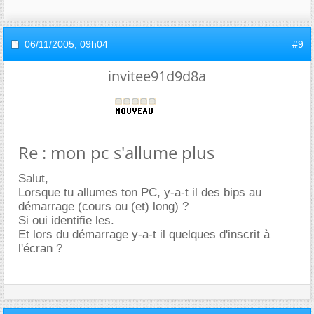
06/11/2005,
09h04
#9
invitee91d9d8a
Re : mon pc s'allume plus
Salut,
Lorsque tu allumes ton PC, y-a-t il des bips au
démarrage (cours ou (et) long) ?
Si oui identifie les.
Et lors du démarrage y-a-t il quelques d'inscrit à
l'écran ?