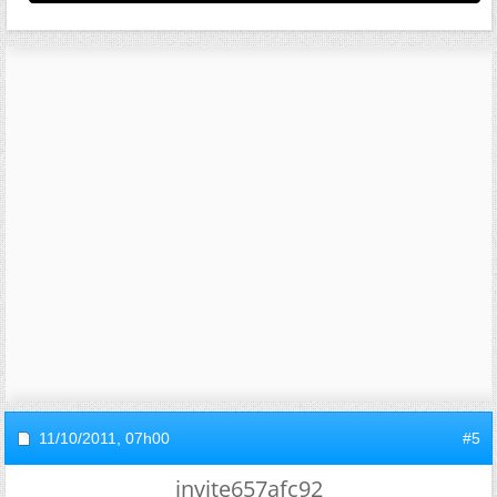
11/10/2011,
07h00
#5
invite657afc92