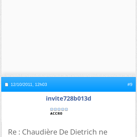
12/10/2011,
12h03
#9
invite728b013d
Re : Chaudière De Dietrich ne