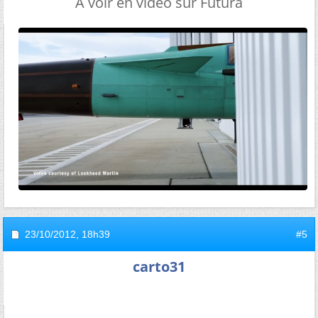
A voir en vidéo sur Futura
23/10/2012,
18h39
#5
carto31