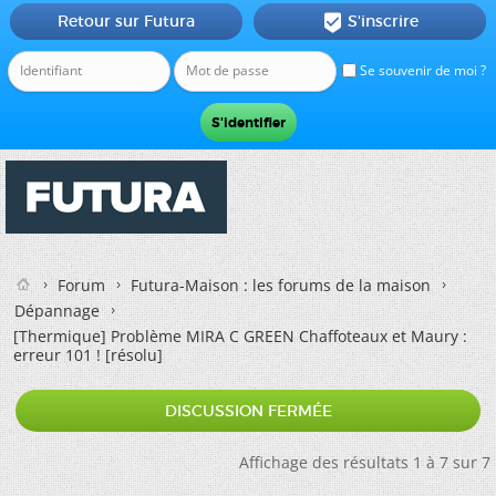
Retour sur Futura
S'inscrire

Se souvenir de moi ?
Forum
Futura-Maison : les forums de la maison
Dépannage
[Thermique]
Problème MIRA C GREEN Chaffoteaux et Maury :
erreur 101 ! [résolu]
DISCUSSION FERMÉE
Affichage des résultats 1 à 7 sur 7