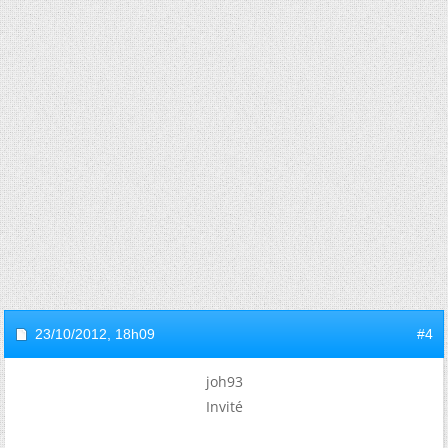
23/10/2012,
18h09
#4
joh93
Invité