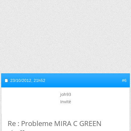
23/10/2012,
21h52
#6
joh93
Invité
Re : Probleme MIRA C GREEN