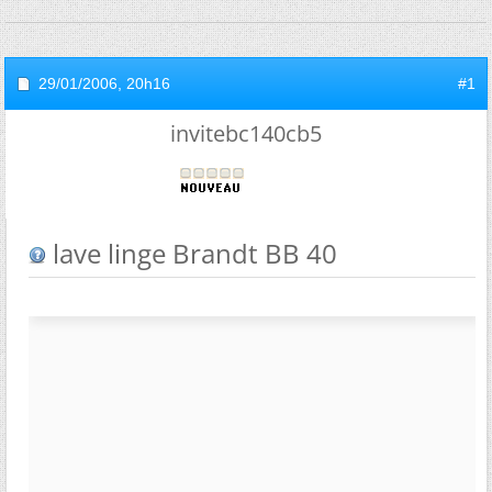
29/01/2006,
20h16
#1
invitebc140cb5
lave linge Brandt BB 40