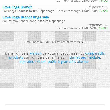
Dernier message:
03/05/2007,
11h52
Lave linge Brandt
Réponses:
3
Par papy57 dans le forum Dépannage
Dernier message:
13/04/2006,
17h20
Lave-linge Brandt linge sale
Par invitea78e6cba dans le forum Dépannage
Réponses:
8
Dernier message:
18/02/2006,
15h07
Fuseau horaire GMT +1. Il est actuellement
05h11
.
Dans l'univers
Maison
de Futura, découvrez nos
comparatifs
produits
sur l'univers de la maison :
climatiseur mobile
,
aspirateur robot
,
poêle à granulés
,
alarme
...