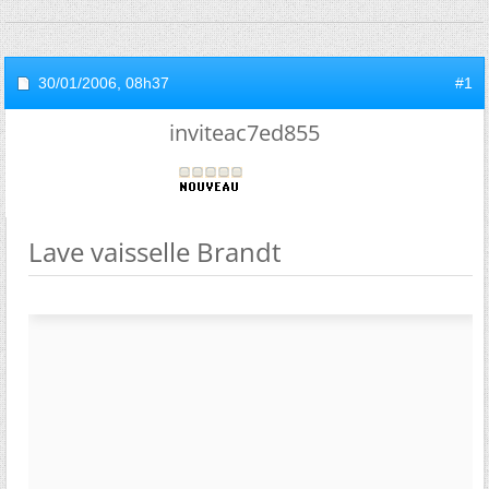
30/01/2006,
08h37
#1
inviteac7ed855
Lave vaisselle Brandt