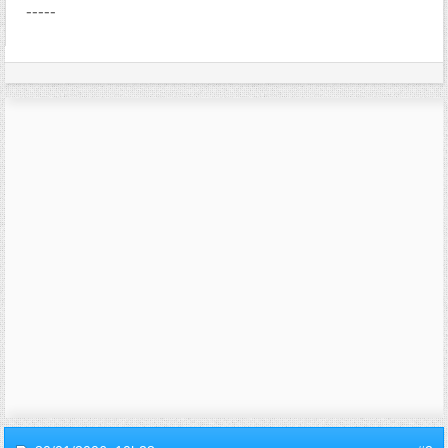
-----