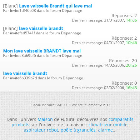
[Blanc]
Lave vaisselle Brandt qui lave mal
Par invite1df46b08 dans le forum Dépannage
Réponses:
2
Dernier message:
31/01/2007,
14h06
[Blanc]
lave vaisselle brandt
Par invitefed5741f dans le forum Dépannage
Réponses:
2
Dernier message:
04/01/2007,
10h46
Mon lave vaisselle BRANDT lave mal
Par invitee8a69bf6 dans le forum Dépannage
Réponses:
20
Dernier message:
14/02/2006,
20h26
lave vaisselle brandt
Par invite6b339b7d dans le forum Dépannage
Réponses:
0
Dernier message:
02/02/2006,
16h43
Fuseau horaire GMT +1. Il est actuellement
20h00
.
Dans l'univers
Maison
de Futura, découvrez nos
comparatifs
produits
sur l'univers de la maison :
climatiseur mobile
,
aspirateur robot
,
poêle à granulés
,
alarme
...