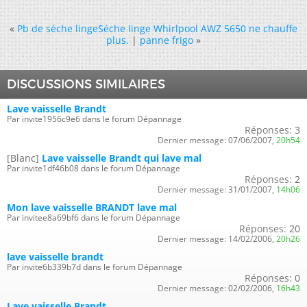
«
Pb de séche lingeSéche linge Whirlpool AWZ 5650 ne chauffe
plus.
|
panne frigo
»
DISCUSSIONS SIMILAIRES
Lave vaisselle Brandt
Par invite1956c9e6 dans le forum Dépannage
Réponses:
3
Dernier message:
07/06/2007,
20h54
[Blanc]
Lave vaisselle Brandt qui lave mal
Par invite1df46b08 dans le forum Dépannage
Réponses:
2
Dernier message:
31/01/2007,
14h06
Mon lave vaisselle BRANDT lave mal
Par invitee8a69bf6 dans le forum Dépannage
Réponses:
20
Dernier message:
14/02/2006,
20h26
lave vaisselle brandt
Par invite6b339b7d dans le forum Dépannage
Réponses:
0
Dernier message:
02/02/2006,
16h43
Lave vaisselle Brandt