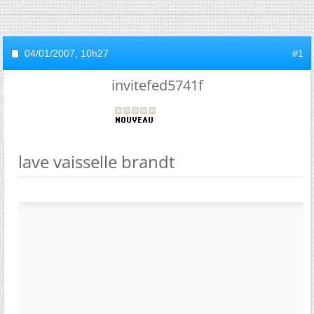
04/01/2007,
10h27
#1
invitefed5741f
lave vaisselle brandt