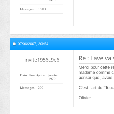
1970
Messages
1 903
07/06/2007,
20h54
Re : Lave vai
invite1956c9e6
Merci pour cette r
madame comme ca . 
Date d'inscription
janvier
pensai que j'avais
1970
C'est l'art du "To
Messages
200
Olivier