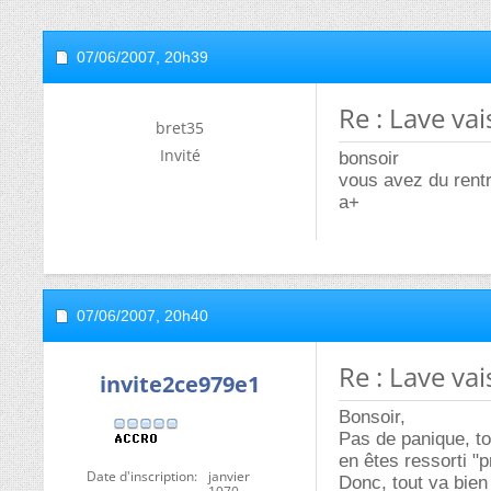
07/06/2007,
20h39
Re : Lave vai
bret35
Invité
bonsoir
vous avez du rentr
a+
07/06/2007,
20h40
Re : Lave vai
invite2ce979e1
Bonsoir,
Pas de panique, to
en êtes ressorti "
Date d'inscription
janvier
Donc, tout va bien