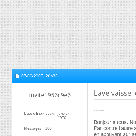
07/06/2007,
20h36
Lave vaissel
invite1956c9e6
------
Date d'inscription
janvier
1970
Bonjour a tous. No
Par contre l'autre 
Messages
200
en appuyant sur se