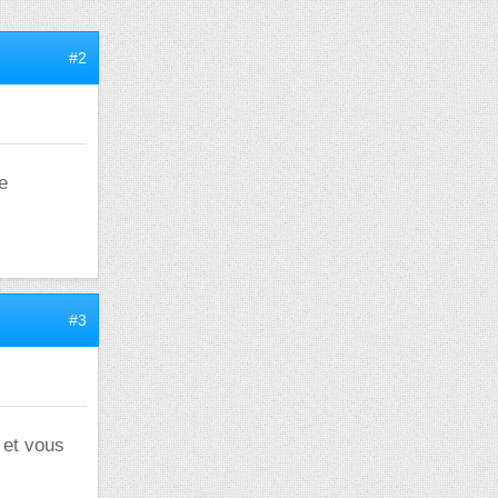
#2
e
#3
 et vous