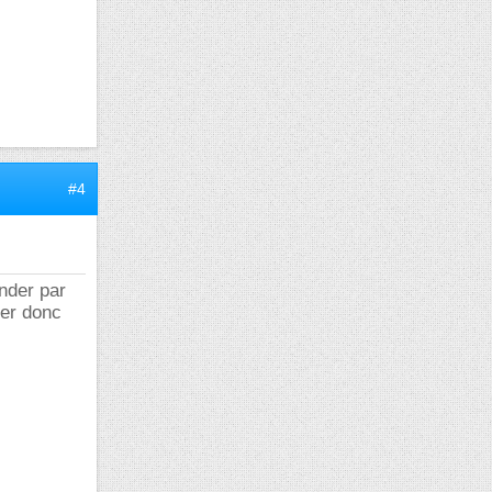
#4
ander par
ler donc