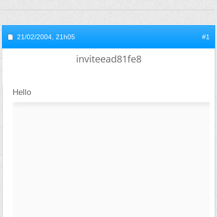
21/02/2004,
21h05
#1
inviteead81fe8
Hello