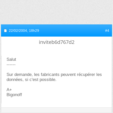
22/02/2004,
18h29
#4
inviteb6d767d2
Salut
------
Sur demande, les fabricants peuvent récupérer les
données, si c'est possible.
A+
Bigonoff