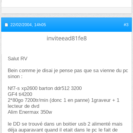
22/02/2004,
14h05
#3
inviteead81fe8
Salut RV
Bein comme je disai je pense pas que sa vienne du pc
sinon :
Nf7-s xp2600 barton ddr512 3200
GF4 ti4200
2*80go 7200tr/min (donc 1 en panne) 1graveur + 1
lecteur de dvd
Alim Enermax 350w
le DD se trouvé dans un boitier usb 2 alimenté mais
déja auparavant quand il etait dans le pc le fait de