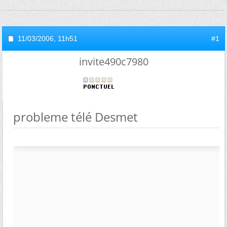
11/03/2006,
11h51
#1
invite490c7980
probleme télé Desmet