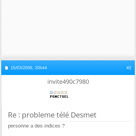
15/03/2006,
20h44
#2
invite490c7980
Re : probleme télé Desmet
personne a des indices ?