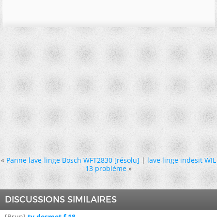
«
Panne lave-linge Bosch WFT2830 [résolu]
|
lave linge indesit WIL
13 problème
»
DISCUSSIONS SIMILAIRES
[Brun]
tv desmet f 18