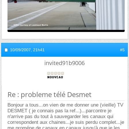
10/09/2007,
21h41
#5
invited91b9006
Re : probleme télé Desmet
Bonjour a tous...on vien de me donner une (vieille) TV
DESMET ( je connais pas la ref...)...parcontre je
n'arrive pas du tout à sauvegarder les canaux qui
correspondent aux chaines...je suis perdu complet...je
me proméne de canaux en canaux jusqu'à que je les