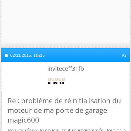
02/11/2015,
11h16
#2
inviteceff31fb
Re : problème de réinitialisation du
moteur de ma porte de garage
magic600
Bon j'ai résolu le soucis, tout reprogrammés, tout ça a