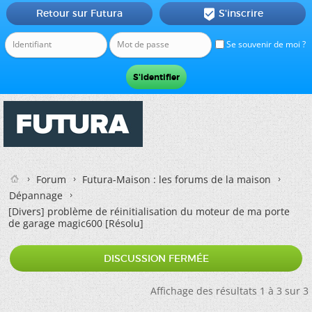
Retour sur Futura
S'inscrire

Se souvenir de moi ?
Forum
Futura-Maison : les forums de la maison
Dépannage
[Divers]
problème de réinitialisation du moteur de ma porte
de garage magic600 [Résolu]
DISCUSSION FERMÉE
Affichage des résultats 1 à 3 sur 3