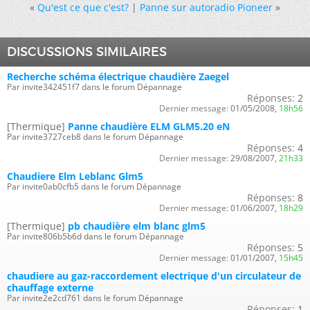
«
Qu'est ce que c'est?
|
Panne sur autoradio Pioneer
»
DISCUSSIONS SIMILAIRES
Recherche schéma électrique chaudière Zaegel
Par invite342451f7 dans le forum Dépannage
Réponses:
2
Dernier message:
01/05/2008,
18h56
[Thermique]
Panne chaudière ELM GLM5.20 eN
Par invite3727ceb8 dans le forum Dépannage
Réponses:
4
Dernier message:
29/08/2007,
21h33
Chaudiere Elm Leblanc Glm5
Par invite0ab0cfb5 dans le forum Dépannage
Réponses:
8
Dernier message:
01/06/2007,
18h29
[Thermique]
pb chaudière elm blanc glm5
Par invite806b5b6d dans le forum Dépannage
Réponses:
5
Dernier message:
01/01/2007,
15h45
chaudiere au gaz-raccordement electrique d'un circulateur de
chauffage externe
Par invite2e2cd761 dans le forum Dépannage
Réponses:
1