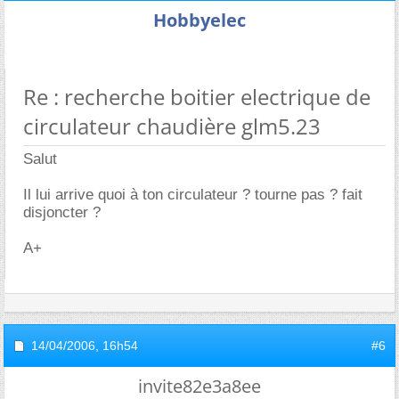
Hobbyelec
Re : recherche boitier electrique de
circulateur chaudière glm5.23
Salut
Il lui arrive quoi à ton circulateur ? tourne pas ? fait
disjoncter ?
A+
14/04/2006,
16h54
#6
invite82e3a8ee