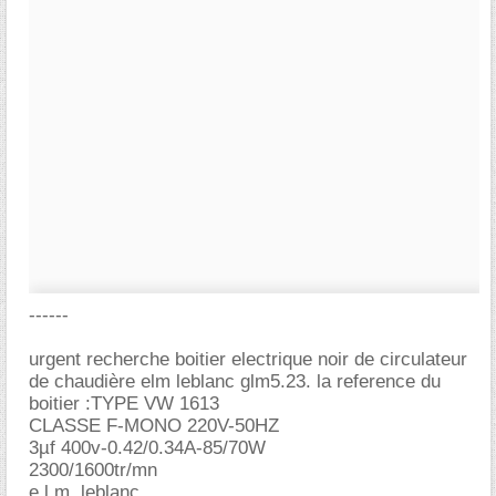
------
urgent recherche boitier electrique noir de circulateur
de chaudière elm leblanc glm5.23. la reference du
boitier :TYPE VW 1613
CLASSE F-MONO 220V-50HZ
3µf 400v-0.42/0.34A-85/70W
2300/1600tr/mn
e.l.m. leblanc