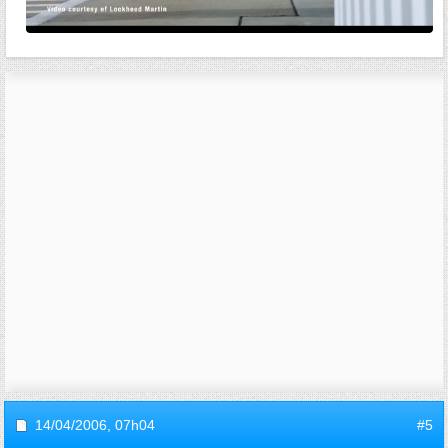
14/04/2006,
07h04
#5