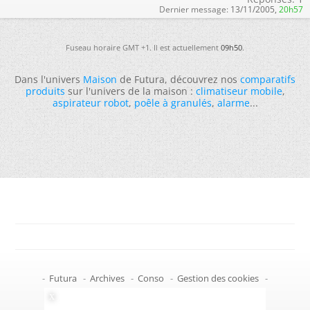
Dernier message:
13/11/2005,
20h57
Fuseau horaire GMT +1. Il est actuellement
09h50
.
Dans l'univers
Maison
de Futura, découvrez nos
comparatifs
produits
sur l'univers de la maison :
climatiseur mobile
,
aspirateur robot
,
poêle à granulés
,
alarme
...
-
Futura
-
Archives
-
Conso
-
Gestion des cookies
-
Politique de confidentialité
-
Haut de page