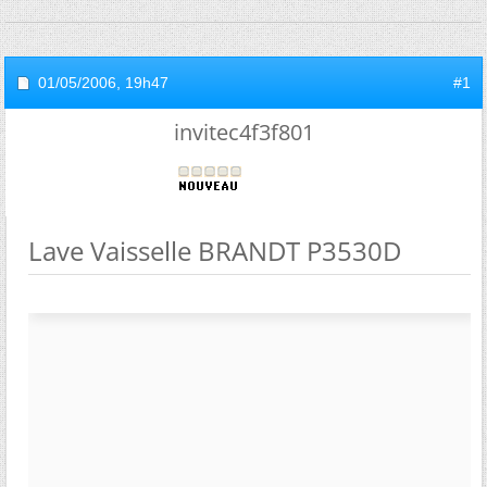
01/05/2006,
19h47
#1
invitec4f3f801
Lave Vaisselle BRANDT P3530D