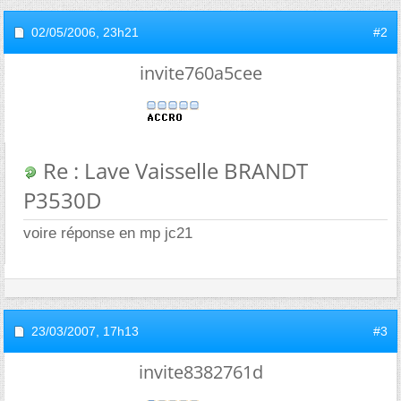
02/05/2006,
23h21
#2
invite760a5cee
Re : Lave Vaisselle BRANDT
P3530D
voire réponse en mp jc21
23/03/2007,
17h13
#3
invite8382761d