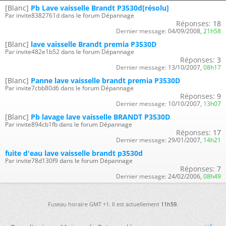
[Blanc]
Pb Lave vaisselle Brandt P3530d[résolu]
Par invite8382761d dans le forum Dépannage
Réponses:
18
Dernier message:
04/09/2008,
21h58
[Blanc]
lave vaisselle Brandt premia P3530D
Par invite482e1b52 dans le forum Dépannage
Réponses:
3
Dernier message:
13/10/2007,
08h17
[Blanc]
Panne lave vaisselle brandt premia P3530D
Par invite7cbb80d6 dans le forum Dépannage
Réponses:
9
Dernier message:
10/10/2007,
13h07
[Blanc]
Pb lavage lave vaisselle BRANDT P3530D
Par invite894cb1fb dans le forum Dépannage
Réponses:
17
Dernier message:
29/01/2007,
14h21
fuite d'eau lave vaisselle brandt p3530d
Par invite78d130f9 dans le forum Dépannage
Réponses:
7
Dernier message:
24/02/2006,
08h49
Fuseau horaire GMT +1. Il est actuellement
11h59
.