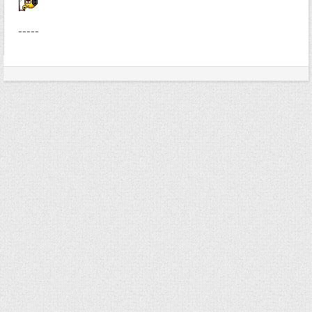
-----