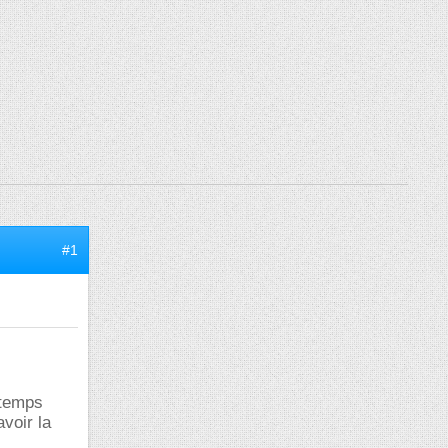
#1
 temps
voir la