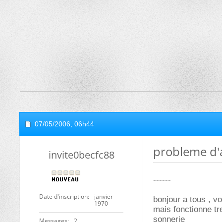
07/05/2006,
06h44
probleme d'
invite0becfc88
------
Date d'inscription
janvier
bonjour a tous , v
1970
mais fonctionne tr
sonnerie
Messages
2