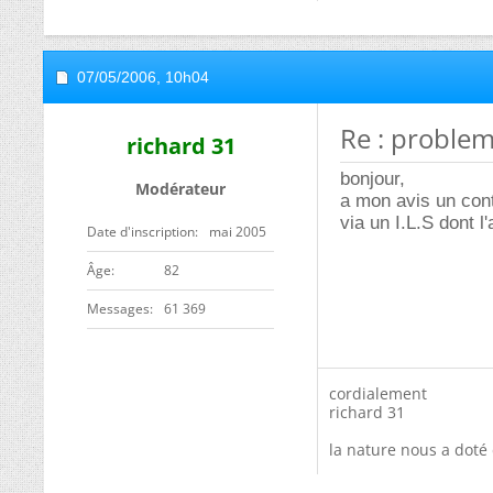
07/05/2006,
10h04
Re : problem
richard 31
bonjour,
Modérateur
a mon avis un con
via un I.L.S dont l
Date d'inscription
mai 2005
ge
82
Messages
61 369
cordialement
richard 31
la nature nous a doté 