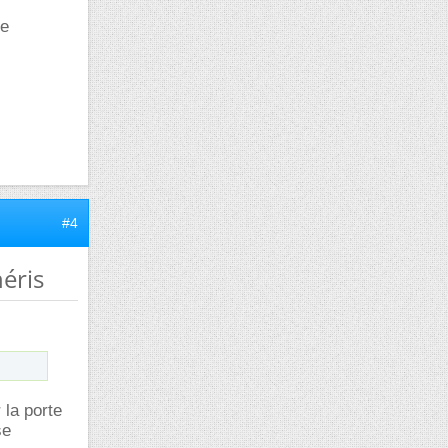
de
#4
éris
 la porte
se