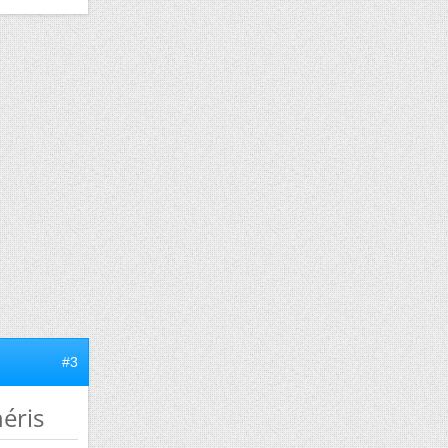
#3
éris