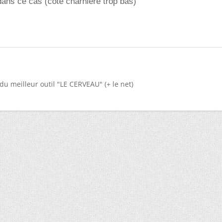
dans ce cas (coté charnière trop bas)
du meilleur outil "LE CERVEAU" (+ le net)