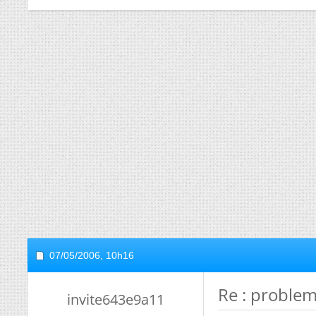
07/05/2006,
10h16
Re : problem
invite643e9a11