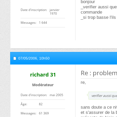
bonjour
_verifier aussi qu
Date d'inscription
janvier
commande
1970
_si trop basse l'il
Messages
1 644
07/05/2006,
10h50
Re : problem
richard 31
re,
Modérateur
Date d'inscription
mai 2005
verifier aussi q
ge
82
sans doute a ce ni
et s'assurer de la
Messages
61 369