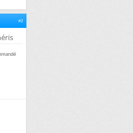
#2
éris
ommandé