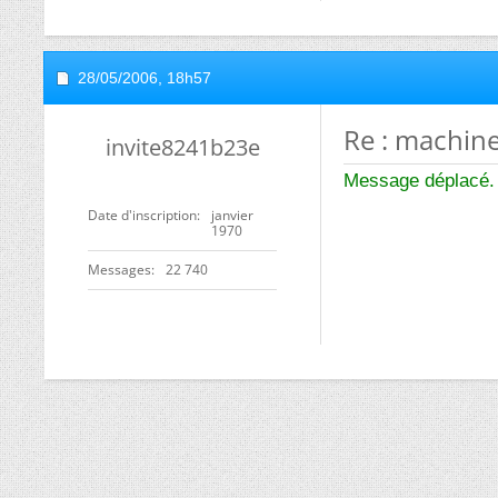
28/05/2006,
18h57
Re : machine
invite8241b23e
Message déplacé.
Date d'inscription
janvier
1970
Messages
22 740