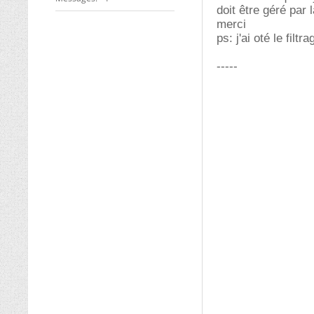
doit être géré par
merci
ps: j'ai oté le fil
-----