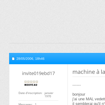
28/05/2006,
18h46
machine à la
invite019ebd17
------
Date d'inscription
janvier
bonjour
1970
j'ai une MAL vedet
il semblerai qu'il
Messages
1