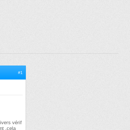
#1
vers vérif
nt ,cela