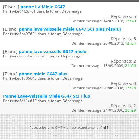
[Divers]
panne LV Miele G647
Par invite04f2d761 dans le forum Dépannage
Réponses:
5
Dernier message:
14/07/2018,
15h40
[Blanc]
panne lave vaisselle miele G647 SCI plus[résolu]
Par invite6bb97634 dans le forum Dépannage
Réponses:
5
Dernier message:
20/08/2013,
12h54
[Blanc]
panne lave vaisselle G647 miele
Par invite98c8f5d5 dans le forum Dépannage
Réponses:
2
Dernier message:
13/09/2009,
21h56
[Blanc]
panne miele G647 plus
Par invited1705643 dans le forum Dépannage
Réponses:
0
Dernier message:
20/06/2008,
17h28
Panne Lave-vaisselle Miele G647 SCI Plus
Par invite6a61e612 dans le forum Dépannage
Réponses:
2
Dernier message:
24/01/2006,
20h29
Fuseau horaire GMT +1. Il est actuellement
11h35
.