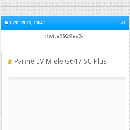
07/09/2018,
13h47
#1
invite3929ea34
Panne LV Miele G647 SC Plus