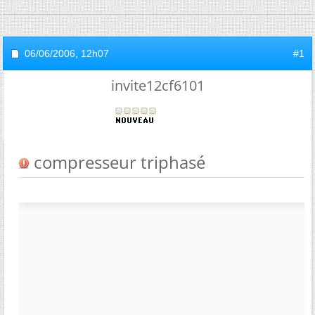
06/06/2006,
12h07
#1
invite12cf6101
compresseur triphasé