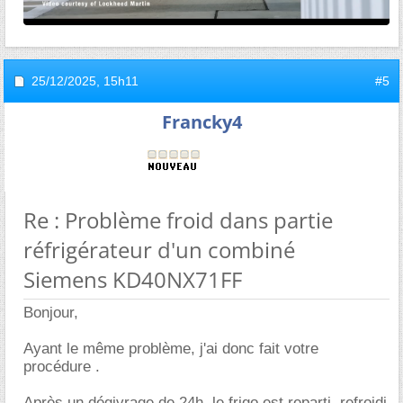
25/12/2025,
15h11
#5
Francky4
Re : Problème froid dans partie
réfrigérateur d'un combiné
Siemens KD40NX71FF
Bonjour,
Ayant le même problème, j'ai donc fait votre
procédure .
Après un dégivrage de 24h, le frigo est reparti, refroidi