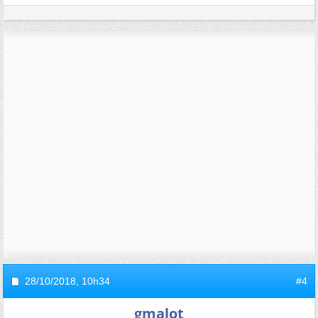
28/10/2018,
10h34
#4
gmalot