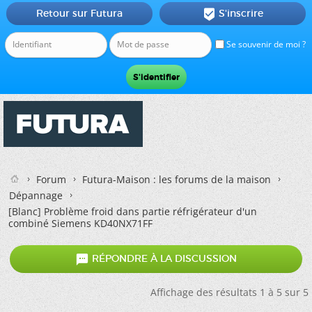
Retour sur Futura
S'inscrire

Se souvenir de moi ?
Forum
Futura-Maison : les forums de la maison
Dépannage
[Blanc]
Problème froid dans partie réfrigérateur d'un
combiné Siemens KD40NX71FF

RÉPONDRE À LA DISCUSSION
Affichage des résultats 1 à 5 sur 5