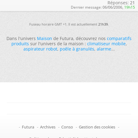
Réponses:
21
Dernier message:
06/06/2006,
19h15
Fuseau horaire GMT +1. Il est actuellement
21h39
.
Dans l'univers
Maison
de Futura, découvrez nos
comparatifs
produits
sur l'univers de la maison :
climatiseur mobile
,
aspirateur robot
,
poêle à granulés
,
alarme
...
-
Futura
-
Archives
-
Conso
-
Gestion des cookies
-