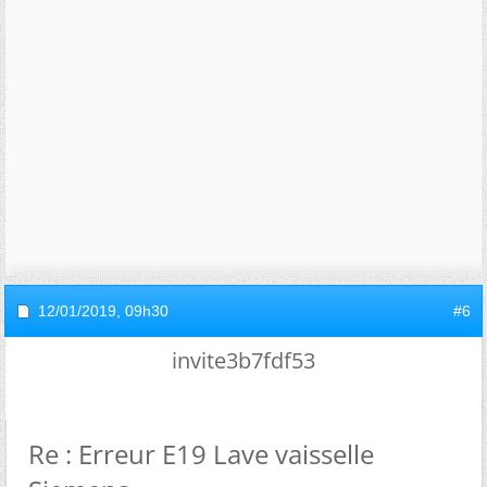
12/01/2019,
09h30
#6
invite3b7fdf53
Re : Erreur E19 Lave vaisselle