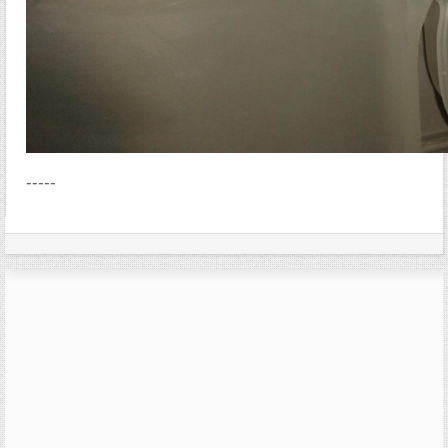
-----