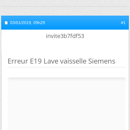
03/01/2019,
09h29
#1
invite3b7fdf53
Erreur E19 Lave vaisselle Siemens