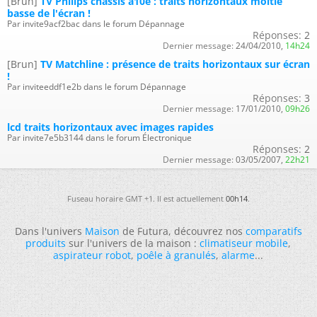
[Brun]
TV Philips chassis a10e : traits horizontaux moitié
basse de l'écran !
Par invite9acf2bac dans le forum Dépannage
Réponses:
2
Dernier message:
24/04/2010,
14h24
[Brun]
TV Matchline : présence de traits horizontaux sur écran
!
Par inviteeddf1e2b dans le forum Dépannage
Réponses:
3
Dernier message:
17/01/2010,
09h26
lcd traits horizontaux avec images rapides
Par invite7e5b3144 dans le forum Électronique
Réponses:
2
Dernier message:
03/05/2007,
22h21
Fuseau horaire GMT +1. Il est actuellement
00h14
.
Dans l'univers
Maison
de Futura, découvrez nos
comparatifs
produits
sur l'univers de la maison :
climatiseur mobile
,
aspirateur robot
,
poêle à granulés
,
alarme
...