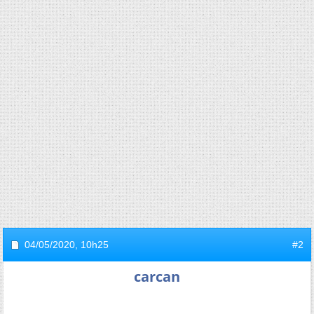
04/05/2020,
10h25
#2
carcan