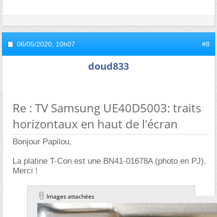
06/05/2020,
10h07
#8
doud833
Re : TV Samsung UE40D5003: traits
horizontaux en haut de l'écran
Bonjour Papilou,
La platine T-Con est une BN41-01678A (photo en PJ).
Merci !
Images attachées