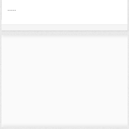
-----