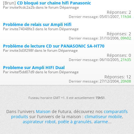
[Brun]
CD bloqué sur chaine hifi Panasonic
Par invite9cdc2a2b dans le forum Dépannage
Réponses:
2
Dernier message:
05/01/2007,
11h34
Problème de relais sur Ampli Hifi
Par invite74048fe3 dans le forum Dépannage
Réponses:
2
Dernier message:
31/10/2006,
09h02
Problème de lecture CD sur PANASONIC SA-HT70
Par invite3d3f298f dans le forum Dépannage
Réponses:
0
Dernier message:
06/10/2005,
21h35
Probleme sur Ampli HIFI Dual
Par invitef5dd07d9 dans le forum Dépannage
Réponses:
12
Dernier message:
27/12/2004,
20h08
Fuseau horaire GMT +1. Il est actuellement
15h51
.
Dans l'univers
Maison
de Futura, découvrez nos
comparatifs
produits
sur l'univers de la maison :
climatiseur mobile
,
aspirateur robot
,
poêle à granulés
,
alarme
...