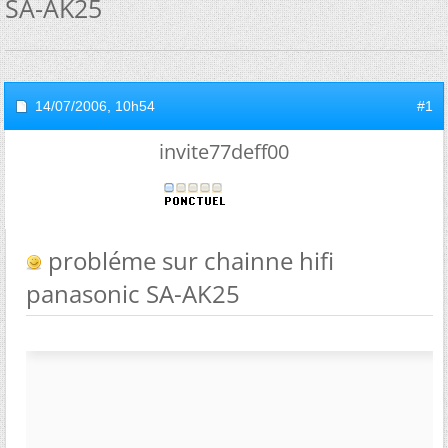
SA-AK25
14/07/2006,
10h54
#1
invite77deff00
probléme sur chainne hifi
panasonic SA-AK25