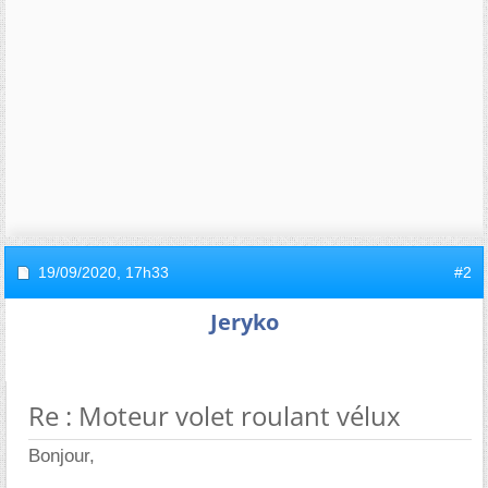
19/09/2020,
17h33
#2
Jeryko
Re : Moteur volet roulant vélux
Bonjour,