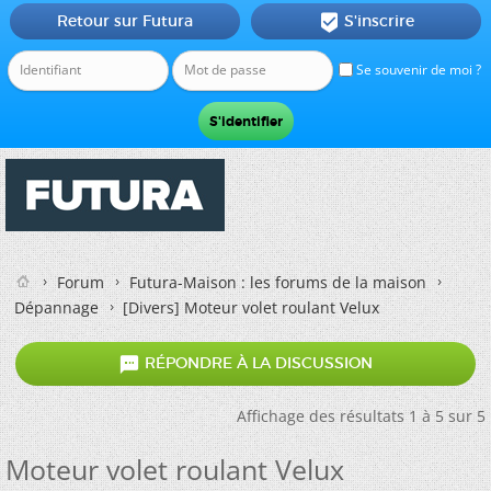
Retour sur Futura
S'inscrire

Se souvenir de moi ?
Forum
Futura-Maison : les forums de la maison
Dépannage
[Divers]
Moteur volet roulant Velux

RÉPONDRE À LA DISCUSSION
Affichage des résultats 1 à 5 sur 5
Moteur volet roulant Velux