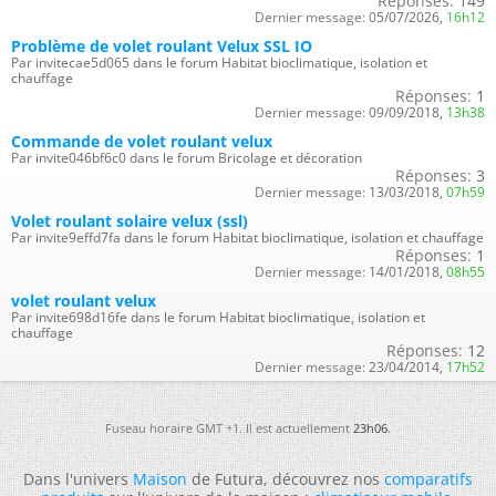
Réponses:
149
Dernier message:
05/07/2026,
16h12
Problème de volet roulant Velux SSL IO
Par invitecae5d065 dans le forum Habitat bioclimatique, isolation et
chauffage
Réponses:
1
Dernier message:
09/09/2018,
13h38
Commande de volet roulant velux
Par invite046bf6c0 dans le forum Bricolage et décoration
Réponses:
3
Dernier message:
13/03/2018,
07h59
Volet roulant solaire velux (ssl)
Par invite9effd7fa dans le forum Habitat bioclimatique, isolation et chauffage
Réponses:
1
Dernier message:
14/01/2018,
08h55
volet roulant velux
Par invite698d16fe dans le forum Habitat bioclimatique, isolation et
chauffage
Réponses:
12
Dernier message:
23/04/2014,
17h52
Fuseau horaire GMT +1. Il est actuellement
23h06
.
Dans l'univers
Maison
de Futura, découvrez nos
comparatifs