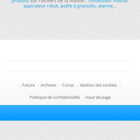
produits
sur l'univers de la maison :
climatiseur mobile
,
aspirateur robot
,
poêle à granulés
,
alarme
...
-
Futura
-
Archives
-
Conso
-
Gestion des cookies
-
Politique de confidentialité
-
Haut de page