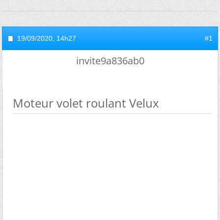
19/09/2020,
14h27
#1
invite9a836ab0
Moteur volet roulant Velux