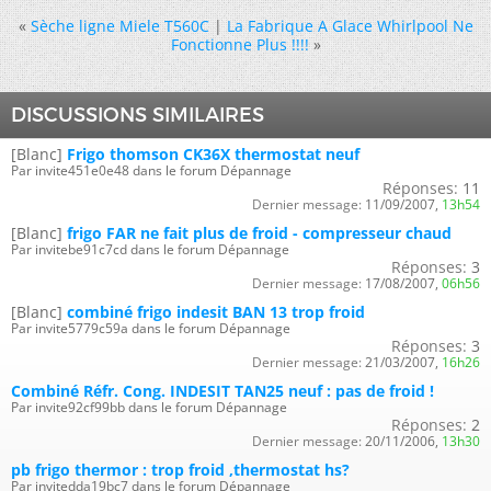
«
Sèche ligne Miele T560C
|
La Fabrique A Glace Whirlpool Ne
Fonctionne Plus !!!!
»
DISCUSSIONS SIMILAIRES
[Blanc]
Frigo thomson CK36X thermostat neuf
Par invite451e0e48 dans le forum Dépannage
Réponses:
11
Dernier message:
11/09/2007,
13h54
[Blanc]
frigo FAR ne fait plus de froid - compresseur chaud
Par invitebe91c7cd dans le forum Dépannage
Réponses:
3
Dernier message:
17/08/2007,
06h56
[Blanc]
combiné frigo indesit BAN 13 trop froid
Par invite5779c59a dans le forum Dépannage
Réponses:
3
Dernier message:
21/03/2007,
16h26
Combiné Réfr. Cong. INDESIT TAN25 neuf : pas de froid !
Par invite92cf99bb dans le forum Dépannage
Réponses:
2
Dernier message:
20/11/2006,
13h30
pb frigo thermor : trop froid ,thermostat hs?
Par invitedda19bc7 dans le forum Dépannage