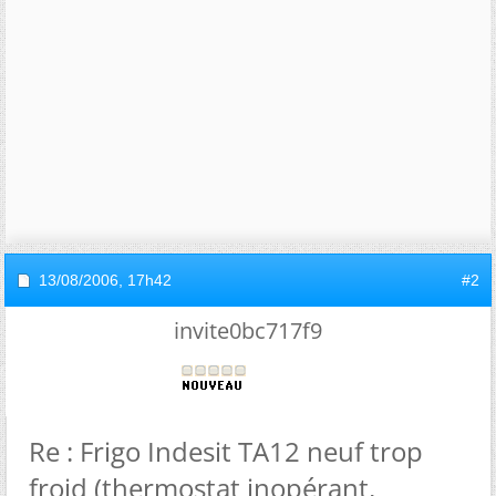
13/08/2006,
17h42
#2
invite0bc717f9
Re : Frigo Indesit TA12 neuf trop
froid (thermostat inopérant,