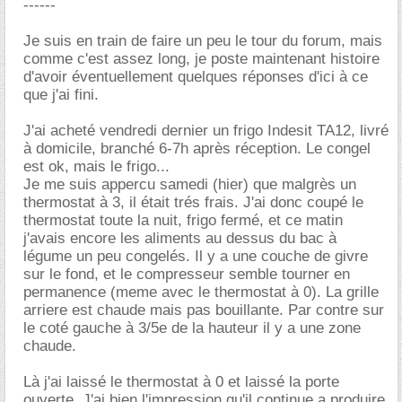
------
Je suis en train de faire un peu le tour du forum, mais
comme c'est assez long, je poste maintenant histoire
d'avoir éventuellement quelques réponses d'ici à ce
que j'ai fini.
J'ai acheté vendredi dernier un frigo Indesit TA12, livré
à domicile, branché 6-7h après réception. Le congel
est ok, mais le frigo...
Je me suis appercu samedi (hier) que malgrès un
thermostat à 3, il était trés frais. J'ai donc coupé le
thermostat toute la nuit, frigo fermé, et ce matin
j'avais encore les aliments au dessus du bac à
légume un peu congelés. Il y a une couche de givre
sur le fond, et le compresseur semble tourner en
permanence (meme avec le thermostat à 0). La grille
arriere est chaude mais pas bouillante. Par contre sur
le coté gauche à 3/5e de la hauteur il y a une zone
chaude.
Là j'ai laissé le thermostat à 0 et laissé la porte
ouverte. J'ai bien l'impression qu'il continue a produire