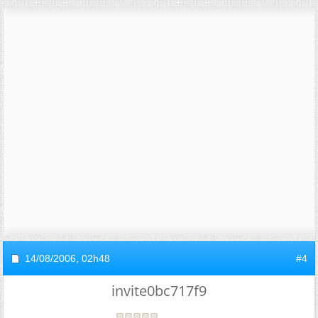
14/08/2006,
02h48
#4
invite0bc717f9