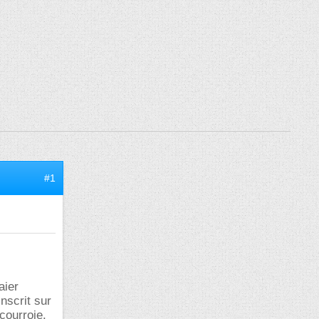
#1
aier
inscrit sur
courroie.