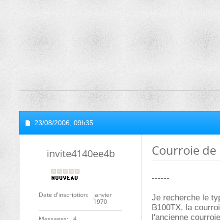
23/08/2006,
09h35
Courroie de 
invite4140ee4b
------
Date d'inscription
janvier
Je recherche le ty
1970
B100TX, la courroie
l'ancienne courroie
Messages
4