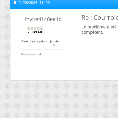
24/08/2006,
11h09
Re : Courroi
invite4140ee4b
Le problème a été
compétent.
Date d'inscription
janvier
1970
Messages
4