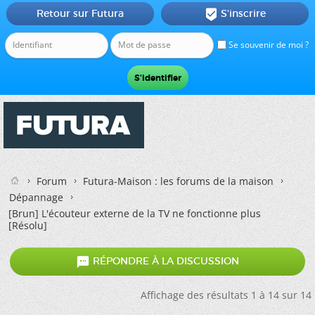
Retour sur Futura
S'inscrire

Se souvenir de moi ?
Forum
Futura-Maison : les forums de la maison
Dépannage
[Brun]
L'écouteur externe de la TV ne fonctionne plus
[Résolu]

RÉPONDRE À LA DISCUSSION
Affichage des résultats 1 à 14 sur 14