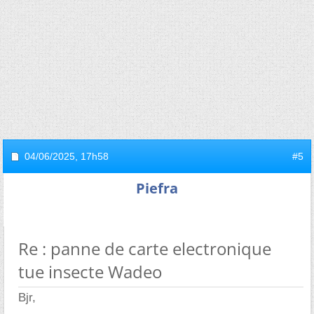
04/06/2025,
17h58
#5
Piefra
Re : panne de carte electronique
tue insecte Wadeo
Bjr,