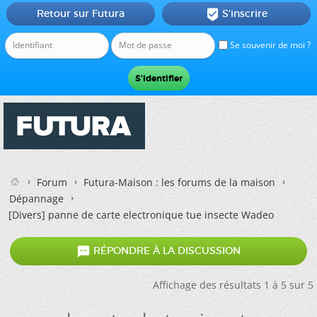
Retour sur Futura
S'inscrire

Se souvenir de moi ?
Forum
Futura-Maison : les forums de la maison
Dépannage
[Divers]
panne de carte electronique tue insecte Wadeo

RÉPONDRE À LA DISCUSSION
Affichage des résultats 1 à 5 sur 5