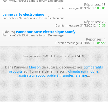
Par invite244030cc dans le forum Dépannage
Réponses:
18
Dernier message:
01/12/2017,
08h01
panne carte electronique
Par invite727fe0a7 dans le forum Électronique
Réponses:
28
Dernier message:
31/12/2012,
15h39
[Divers]
Panne sur carte electronique Somfy
Par invite2a5c23c6 dans le forum Dépannage
Réponses:
4
Dernier message:
31/10/2011,
05h20
Fuseau horaire GMT +1. Il est actuellement
14h37
.
Dans l'univers
Maison
de Futura, découvrez nos
comparatifs
produits
sur l'univers de la maison :
climatiseur mobile
,
aspirateur robot
,
poêle à granulés
,
alarme
...