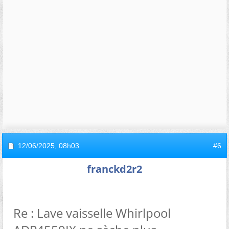
12/06/2025,
08h03
#6
franckd2r2
Re : Lave vaisselle Whirlpool