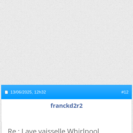
13/06/2025,
12h32
#12
franckd2r2
Re : Lave vaisselle Whirlpool