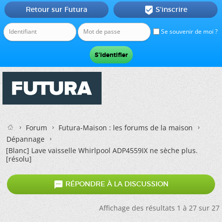
Retour sur Futura
S'inscrire

Se souvenir de moi ?
Forum
Futura-Maison : les forums de la maison
Dépannage
[Blanc]
Lave vaisselle Whirlpool ADP4559IX ne sèche plus.
[résolu]

RÉPONDRE À LA DISCUSSION
Affichage des résultats 1 à 27 sur 27