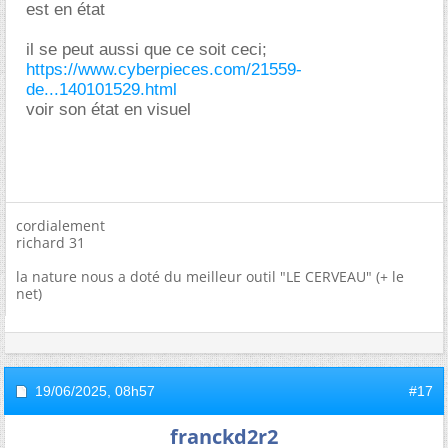
est en état
il se peut aussi que ce soit ceci;
https://www.cyberpieces.com/21559-
de...140101529.html
voir son état en visuel
cordialement
richard 31
la nature nous a doté du meilleur outil "LE CERVEAU" (+ le
net)
19/06/2025,
08h57
#17
franckd2r2