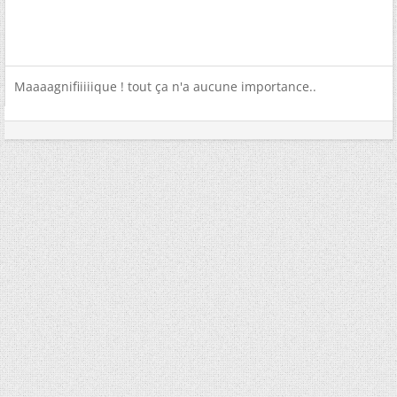
Maaaagnifiiiiique ! tout ça n'a aucune importance..