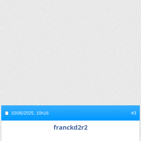
10/06/2025,
10h16
#3
franckd2r2