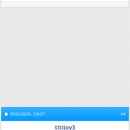
03/11/2025,
12h27
#4
titijoy3