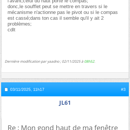
l'avant;celui du haut porte le compas;
donc,le soufflet peut se mettre en travers si le
mécanisme n'actionne pas le pivot ou si le compas
est cassé;dans ton cas il semble qu'il y ait 2
problèmes;
cdlt
Dernière modification par yaadno ; 02/11/2025 à
08h52
.
03/11/2025,
11h17
#3
JL61
Re : Mon gond haut de ma fenêtre