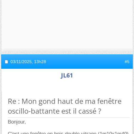
03/11/2025,
13h28
#5
JL61
Re : Mon gond haut de ma fenêtre
oscillo-battante est il cassé ?
Bonjour,
C'est une fenêtre en bois double vitrage (1m10x1m40)