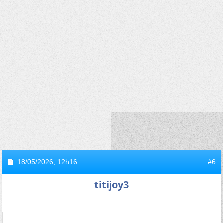
18/05/2026,
12h16
#6
titijoy3