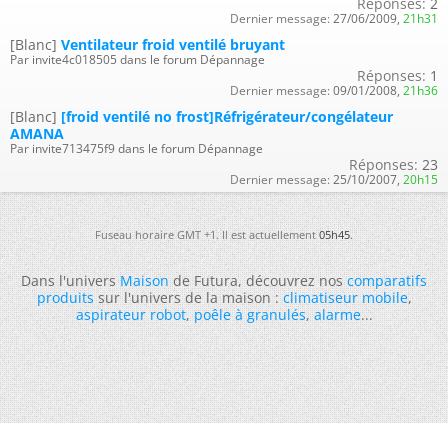
Réponses:
2
Dernier message:
27/06/2009,
21h31
[Blanc]
Ventilateur froid ventilé bruyant
Par invite4c018505 dans le forum Dépannage
Réponses:
1
Dernier message:
09/01/2008,
21h36
[Blanc]
[froid ventilé no frost]Réfrigérateur/congélateur
AMANA
Par invite713475f9 dans le forum Dépannage
Réponses:
23
Dernier message:
25/10/2007,
20h15
Fuseau horaire GMT +1. Il est actuellement
05h45
.
Dans l'univers
Maison
de Futura, découvrez nos
comparatifs
produits
sur l'univers de la maison :
climatiseur mobile
,
aspirateur robot
,
poêle à granulés
,
alarme
...