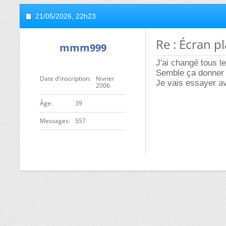
21/05/2026,
22h23
Re : Écran p
mmm999
J'ai changé tous l
Semble ça donner 
Date d'inscription
février
Je vais essayer av
2006
ge
39
Messages
557