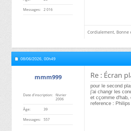
Messages
2 016
Cordialement, Bonne 
08/06/2026,
00h49
Re : Écran p
mmm999
pour le second pl
j'ai changr les c
Date d'inscription
février
et cçomme d'hab, e
2006
reference : Phili
ge
39
Messages
557