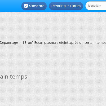
S'inscrire
Retour sur Futura

Dépannage
[Brun]
Écran plasma s'éteint après un certain temp
tain temps