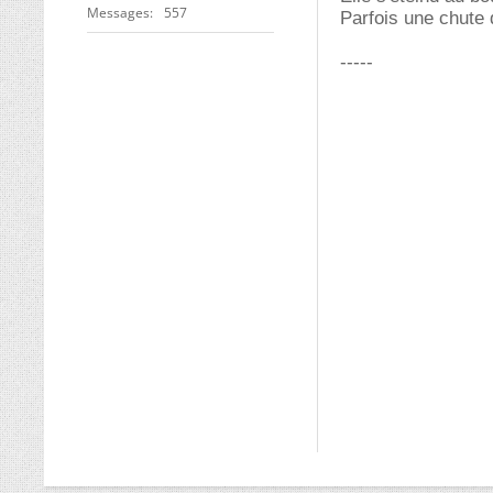
Messages
557
Parfois une chute 
-----