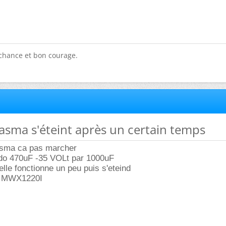
chance et bon courage.
lasma s'éteint après un certain temps
asma ca pas marcher
ondo 470uF -35 VOLt par 1000uF
lle fonctionne un peu puis s'eteind
ps MWX1220I