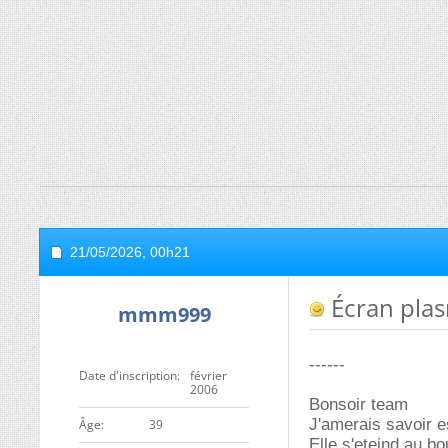
21/05/2026,
00h21
Écran plas
mmm999
------
Date d'inscription
février
2006
Bonsoir team
J'amerais savoir e
ge
39
Elle s'eteind au b