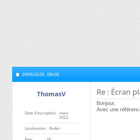
29/05/2026,
08h35
Re : Écran p
ThomasV
Bonjour,
Avec une référenc
Date d'inscription
mars
2022
Localisation
Rodez
ge
28