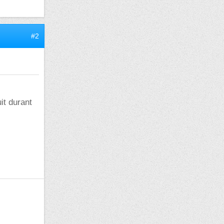
#2
it durant