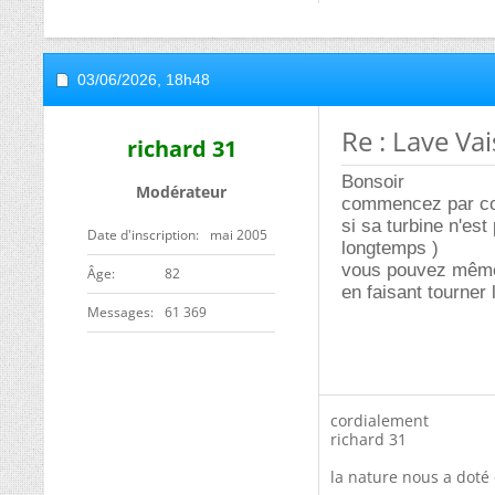
03/06/2026,
18h48
Re : Lave Va
richard 31
Bonsoir
Modérateur
commencez par con
si sa turbine n'est
Date d'inscription
mai 2005
longtemps )
vous pouvez même 
ge
82
en faisant tourner 
Messages
61 369
cordialement
richard 31
la nature nous a doté 