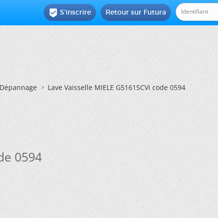
S'inscrire
Retour sur Futura

Dépannage
Lave Vaisselle MIELE G5161SCVi code 0594
de 0594