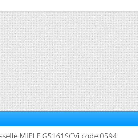
isselle MIELE G5161SCVi code 0594