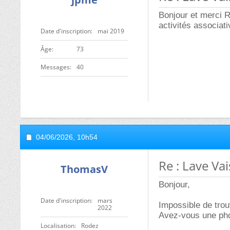
Bonjour et merci R
activités associati
Date d'inscription
mai 2019
ge
73
Messages
40
04/06/2026,
10h54
Re : Lave Va
ThomasV
Bonjour,
Date d'inscription
mars
Impossible de trou
2022
Avez-vous une phot
Localisation
Rodez