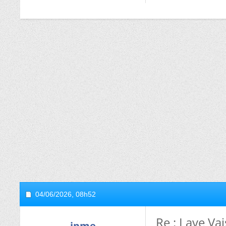
04/06/2026,
08h52
Re : Lave Va
jpme