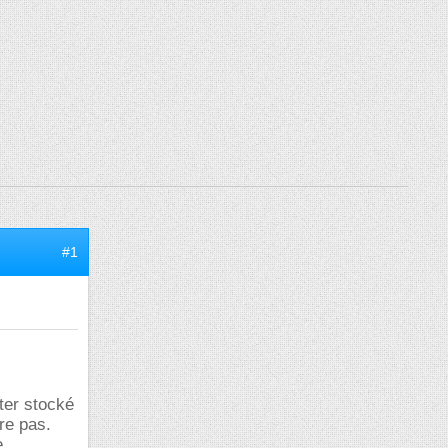
#1
ter stocké
rre pas.
e