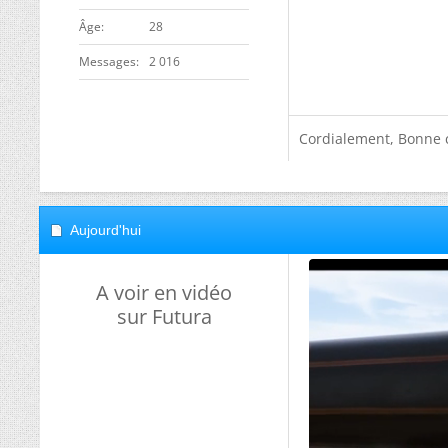
ge
28
Messages
2 016
Cordialement, Bonne 
Aujourd'hui
A voir en vidéo
sur Futura