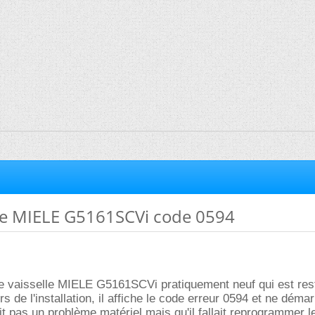
lle MIELE G5161SCVi code 0594
ave vaisselle MIELE G5161SCVi pratiquement neuf qui est res
s de l'installation, il affiche le code erreur 0594 et ne déma
ait pas un problème matériel mais qu'il fallait reprogrammer l