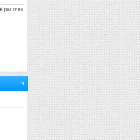
ké par mes
#4