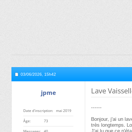
03/06/2026,
15h42
Lave Vaisse
jpme
------
Date d'inscription
mai 2019
Bonjour, j'ai un l
ge
73
très longtemps. Lor
J'ai lu que ce n'ét
Messages
40