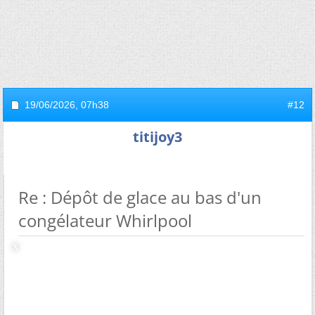
19/06/2026,
07h38
#12
titijoy3
Re : Dépôt de glace au bas d'un
congélateur Whirlpool
quel est l'age de l'appareil ?
le logiciel qui calcule la durée et la fréquence des
dégivrages doit s'adapter à de nombreuses conditions
différentes (hygrométrie ambiantes, habitudes de