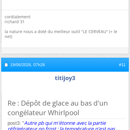
cordialement
richard 31
la nature nous a doté du meilleur outil "LE CERVEAU" (+ le
net)
19/06/2026,
07h26
#11
titijoy3
Re : Dépôt de glace au bas d'un
congélateur Whirlpool
Autre pb qui m'étonne avec la partie
post3: "
réfrigérateur no frost : la température n'est pas