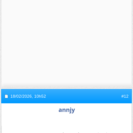
18/02/2026,
10h52
#12
annjy