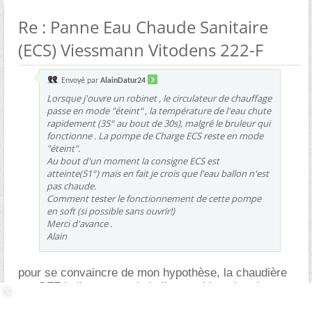
Re : Panne Eau Chaude Sanitaire
(ECS) Viessmann Vitodens 222-F
Envoyé par
AlainDatur24
Lorsque j'ouvre un robinet , le circulateur de chauffage
passe en mode "éteint" , la température de l'eau chute
rapidement (35° au bout de 30s), malgré le bruleur qui
fonctionne . La pompe de Charge ECS reste en mode
"éteint".
Au bout d'un moment la consigne ECS est
atteinte(51°) mais en fait je crois que l'eau ballon n'est
pas chaude.
Comment tester le fonctionnement de cette pompe
en soft (si possible sans ouvrir!)
Merci d'avance .
Alain
pour se convaincre de mon hypothèse, la chaudière
est OFF indiquant que le ballon est bien chaud.
vous ouvrez le robinet d'eau chaude maxi à 1L/mn