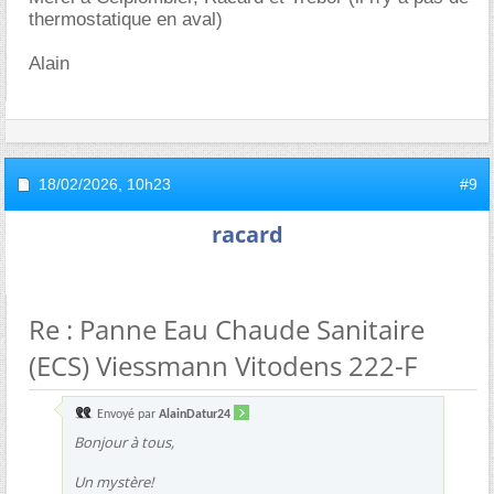
thermostatique en aval)
Alain
18/02/2026,
10h23
#9
racard
Re : Panne Eau Chaude Sanitaire
(ECS) Viessmann Vitodens 222-F
Envoyé par
AlainDatur24
Bonjour à tous,
Un mystère!