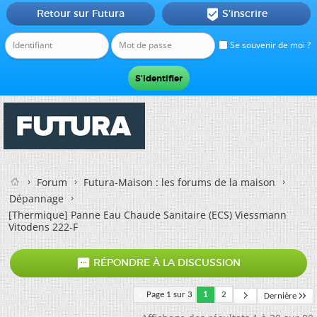
Retour sur Futura
S'inscrire

Se souvenir de moi ?
Forum
Futura-Maison : les forums de la maison
Dépannage
[Thermique]
Panne Eau Chaude Sanitaire (ECS) Viessmann
Vitodens 222-F

RÉPONDRE À LA DISCUSSION
Page 1 sur 3
1
2
Dernière