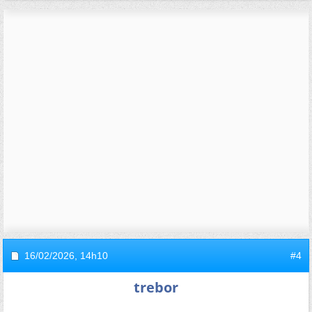
16/02/2026,
14h10
#4
trebor