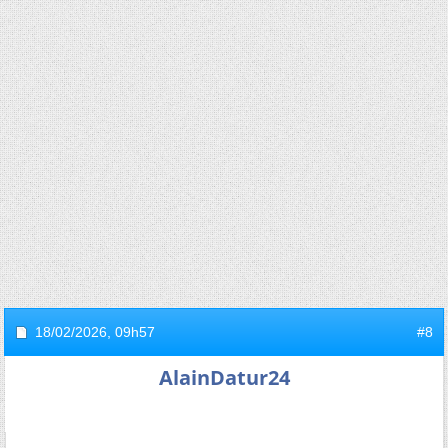
18/02/2026,
09h57
#8
AlainDatur24