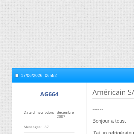
17/06/2026,
06h52
Américain S
AG664
------
Date d'inscription
décembre
2007
Bonjour a tous.
Messages
87
J'ai un refrigérate