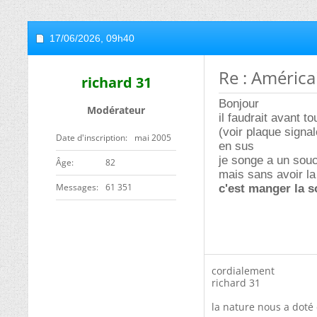
17/06/2026,
09h40
Re : Améric
richard 31
Bonjour
Modérateur
il faudrait avant t
(voir plaque signal
Date d'inscription
mai 2005
en sus
je songe a un souci
ge
82
mais sans avoir la
Messages
61 351
c'est manger la 
cordialement
richard 31
la nature nous a doté 