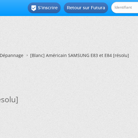
S'inscrire
Retour sur Futura

Dépannage
[Blanc]
Américain SAMSUNG E83 et E84 [résolu]
solu]