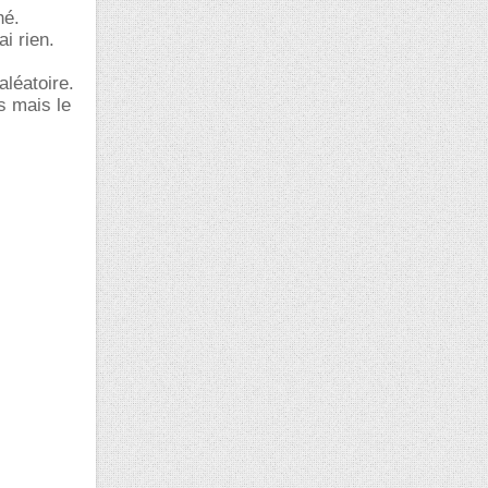
hé.
i rien.
aléatoire.
s mais le