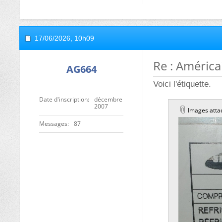
17/06/2026,
10h09
Re : Améric
AG664
Voici l'étiquette.
Date d'inscription
décembre
2007
Images atta
Messages
87