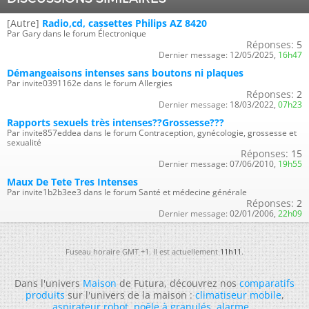
[Autre]
Radio,cd, cassettes Philips AZ 8420
Par Gary dans le forum Électronique
Réponses:
5
Dernier message:
12/05/2025,
16h47
Démangeaisons intenses sans boutons ni plaques
Par invite0391162e dans le forum Allergies
Réponses:
2
Dernier message:
18/03/2022,
07h23
Rapports sexuels très intenses??Grossesse???
Par invite857eddea dans le forum Contraception, gynécologie, grossesse et
sexualité
Réponses:
15
Dernier message:
07/06/2010,
19h55
Maux De Tete Tres Intenses
Par invite1b2b3ee3 dans le forum Santé et médecine générale
Réponses:
2
Dernier message:
02/01/2006,
22h09
Fuseau horaire GMT +1. Il est actuellement
11h11
.
Dans l'univers
Maison
de Futura, découvrez nos
comparatifs
produits
sur l'univers de la maison :
climatiseur mobile
,
aspirateur robot
,
poêle à granulés
,
alarme
...