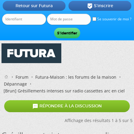
Retour sur Futura
S'inscrire

Se souvenir de moi ?
Forum
Futura-Maison : les forums de la maison
Dépannage
[Brun]
Grésillements intenses sur radio cassettes arc en ciel

RÉPONDRE À LA DISCUSSION
Affichage des résultats 1 à 5 sur 5