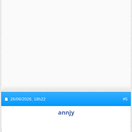
26/06/2026,
18h22
#5
annjy