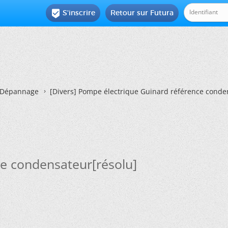
S'inscrire
Retour sur Futura

Dépannage
[Divers]
Pompe électrique Guinard référence conden
e condensateur[résolu]