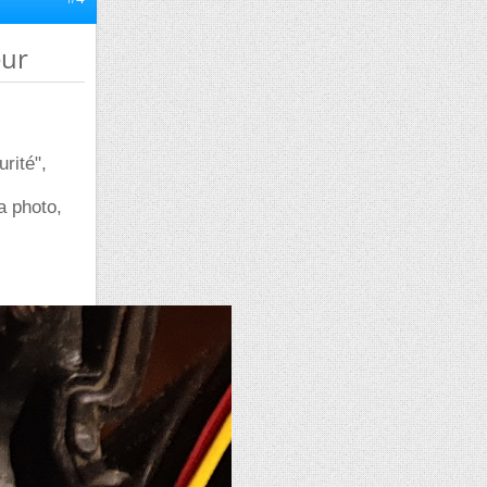
eur
rité",
la photo,