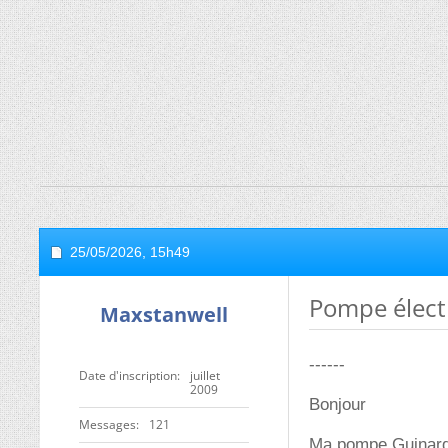
25/05/2026,
15h49
Pompe élect
Maxstanwell
------
Date d'inscription
juillet
2009
Bonjour
Messages
121
Ma pompe Guinard 