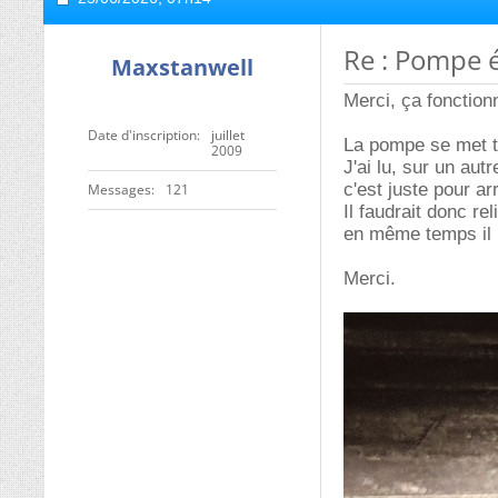
Re : Pompe 
Maxstanwell
Merci, ça fonction
Date d'inscription
juillet
La pompe se met t
2009
J'ai lu, sur un aut
c'est juste pour ar
Messages
121
Il faudrait donc re
en même temps il n
Merci.