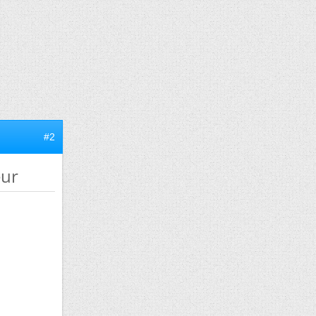
#2
eur