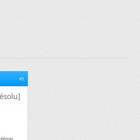
#1
ésolu]
oblème