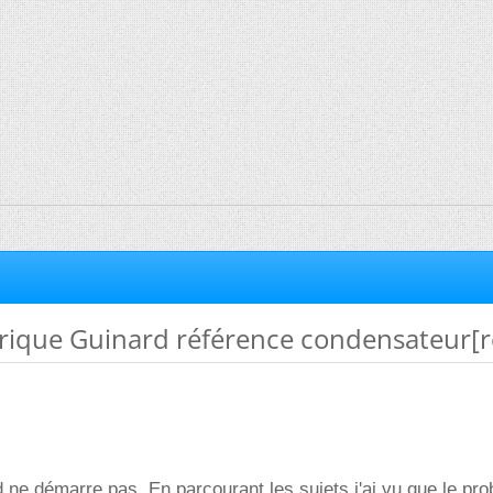
rique Guinard référence condensateur[r
ne démarre pas. En parcourant les sujets j'ai vu que le pr