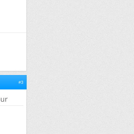
#3
eur