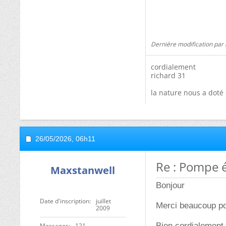
Dernière modification par 
cordialement
richard 31
la nature nous a doté 
26/05/2026,
06h11
Re : Pompe 
Maxstanwell
Bonjour
Date d'inscription
juillet
Merci beaucoup po
2009
Bien cordialement
Messages
121