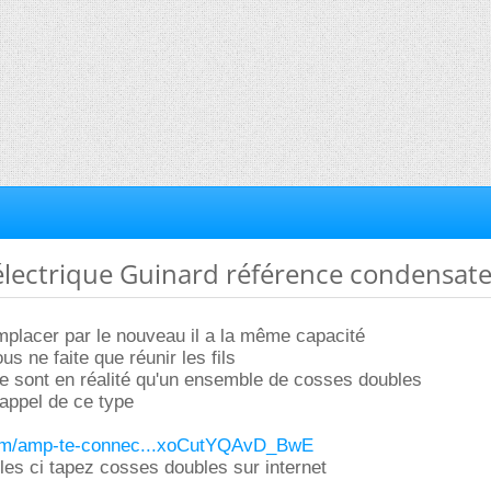
électrique Guinard référence condensat
mplacer par le nouveau il a la même capacité
s ne faite que réunir les fils
e sont en réalité qu'un ensemble de cosses doubles
appel de ce type
l.com/amp-te-connec...xoCutYQAvD_BwE
lles ci tapez cosses doubles sur internet