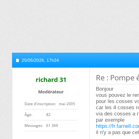
25/05/2026,
17h24
Re : Pompe 
richard 31
Bonjour
Modérateur
vous pouvez le re
pour les cosses vou
Date d'inscription
mai 2005
car les 4 cosses n
via des cosses a r
ge
82
par exemple
Messages
61 369
https://fr.farnel
il n'y a pas que ce