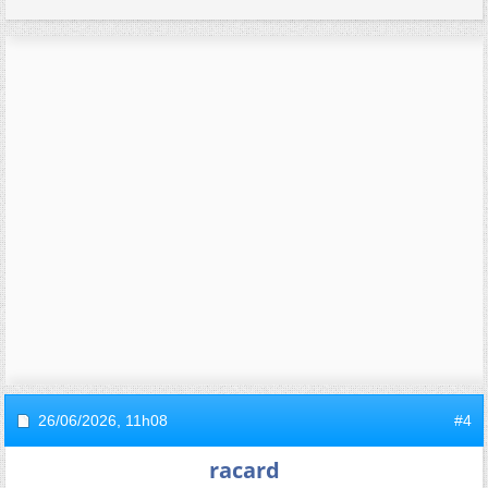
26/06/2026,
11h08
#4
racard