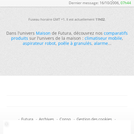
Dernier message:
16/10/2006,
07h44
Fuseau horaire GMT +1. Il est actuellement
11h02
.
Dans l'univers
Maison
de Futura, découvrez nos
comparatifs
produits
sur l'univers de la maison :
climatiseur mobile
,
aspirateur robot
,
poêle à granulés
,
alarme
...
-
Futura
-
Archives
-
Conso
-
Gestion des cookies
-
Politique de confidentialité
-
Haut de page