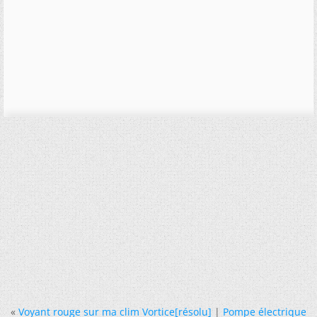
«
Voyant rouge sur ma clim Vortice[résolu]
|
Pompe électrique