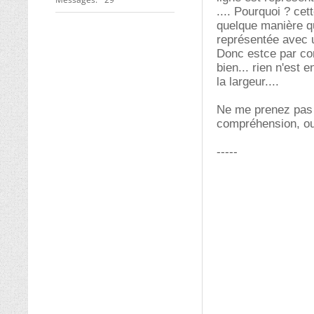
.... Pourquoi ? cet
quelque manière qu
représentée avec u
Donc estce par con
bien... rien n'est 
la largeur....
Ne me prenez pas p
compréhension, ou
-----