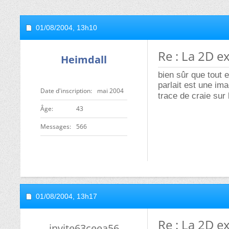
01/08/2004,
13h10
Re : La 2D ex
Heimdall
bien sûr que tout 
parlait est une ima
Date d'inscription
mai 2004
trace de craie sur
ge
43
Messages
566
01/08/2004,
13h17
Re : La 2D ex
invite63ceea56