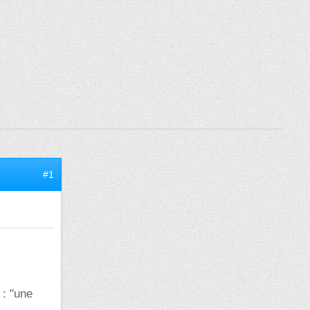
#1
 : "une