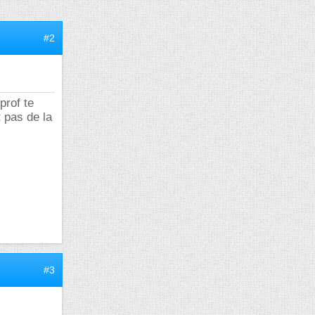
#2
prof te
t pas de la
#3