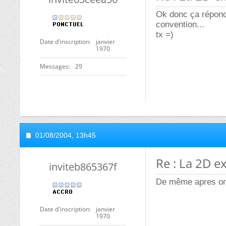
Ok donc ça répond 
convention...
tx =)
Date d'inscription
janvier
1970
Messages
29
01/08/2004,
13h45
Re : La 2D ex
inviteb865367f
De même apres on g
Date d'inscription
janvier
1970