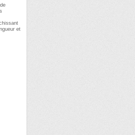
 de
s
chissant
ongueur et