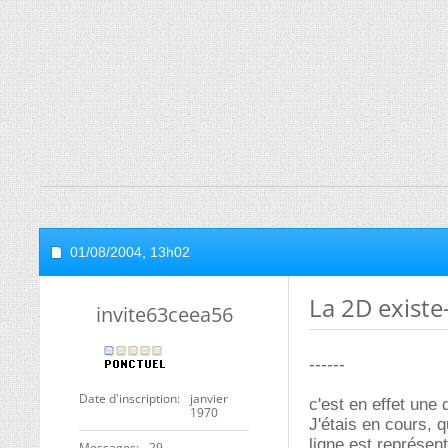
01/08/2004,
13h02
La 2D existe-
invite63ceea56
------
Date d'inscription
janvier
c'est en effet une 
1970
J'étais en cours, q
ligne est représen
Messages
29