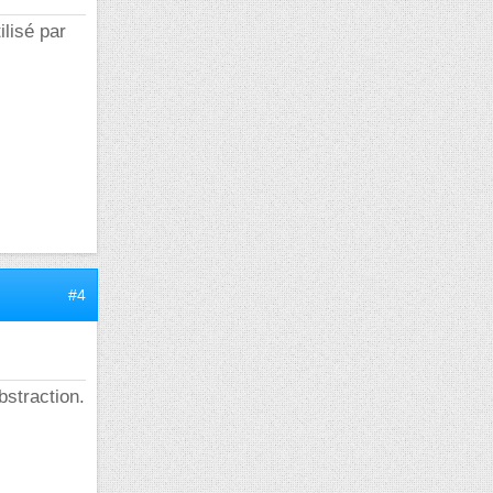
ilisé par
#4
straction.