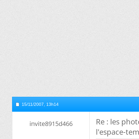
15/11/2007,
13h14
Re : les pho
invite8915d466
l'espace-tem