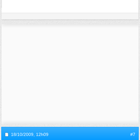
18/10/2009,
12h09
#7