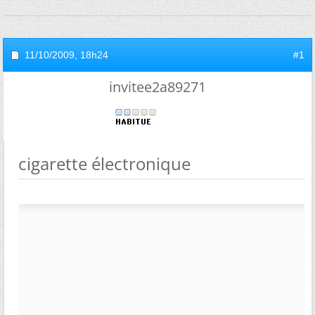
11/10/2009,
18h24
#1
invitee2a89271
cigarette électronique