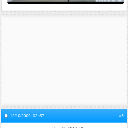
12/10/2009,
02h57
#5