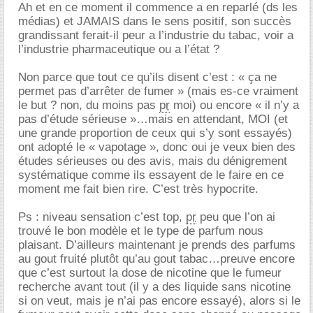
Ah et en ce moment il commence a en reparlé (ds les
médias) et JAMAIS dans le sens positif, son succès
grandissant ferait-il peur a l’industrie du tabac, voir a
l’industrie pharmaceutique ou a l’état ?
Non parce que tout ce qu’ils disent c’est : « ça ne
permet pas d’arrêter de fumer » (mais es-ce vraiment
le but ? non, du moins pas
pr
moi) ou encore « il n’y a
pas d’étude sérieuse »…mais en attendant, MOI (et
une grande proportion de ceux qui s’y sont essayés)
ont adopté le « vapotage », donc oui je veux bien des
études sérieuses ou des avis, mais du dénigrement
systématique comme ils essayent de le faire en ce
moment me fait bien rire. C’est très hypocrite.
Ps : niveau sensation c’est top,
pr
peu que l’on ai
trouvé le bon modèle et le type de parfum nous
plaisant. D’ailleurs maintenant je prends des parfums
au gout fruité plutôt qu’au gout tabac…preuve encore
que c’est surtout la dose de nicotine que le fumeur
recherche avant tout (il y a des liquide sans nicotine
si on veut, mais je n’ai pas encore essayé), alors si le