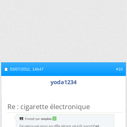
03/07/2011,
14h47
#10
yoda1234
Re : cigarette électronique
Envoyé par
oospioo
J’ai retrouvé mon souffle (étant plutôt sportif
et