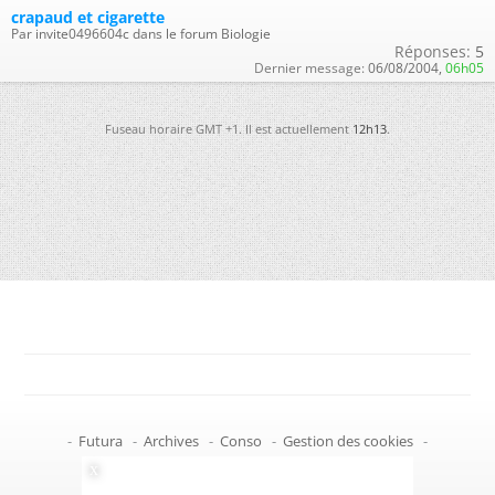
crapaud et cigarette
Par invite0496604c dans le forum Biologie
Réponses:
5
Dernier message:
06/08/2004,
06h05
Fuseau horaire GMT +1. Il est actuellement
12h13
.
-
Futura
-
Archives
-
Conso
-
Gestion des cookies
-
Politique de confidentialité
-
Haut de page