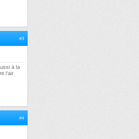
#3
ussi à la
 l'air
#4