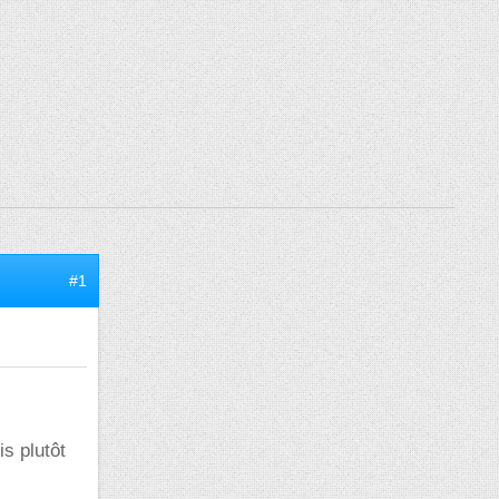
#1
is plutôt