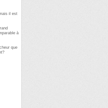
mais il est
grand
omparable à
rcheur que
nt?