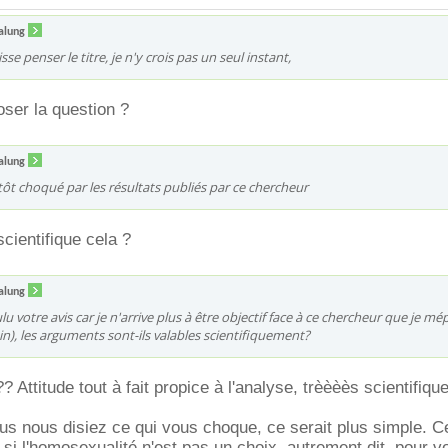
alung
sse penser le titre, je n'y crois pas un seul instant,
oser la question ?
alung
utôt choqué par les résultats publiés par ce chercheur
scientifique cela ?
alung
lu votre avis car je n'arrive plus à être objectif face à ce chercheur que je mé
in), les arguments sont-ils valables scientifiquement?
Attitude tout à fait propice à l'analyse, trèèèès scientifique
vous nous disiez ce qui vous choque, ce serait plus simple. C
 si l'homosexualité n'est pas un choix, autrement dit, pour v