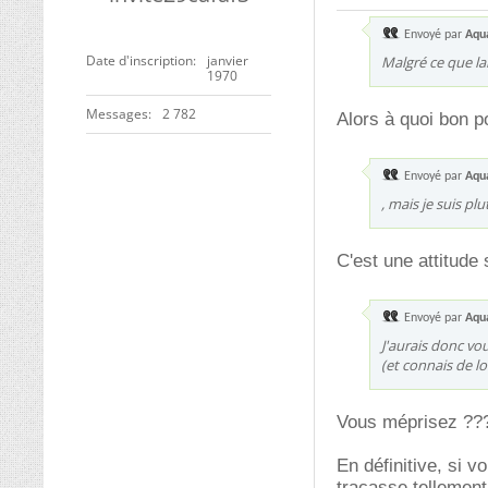
Envoyé par
Aqu
Date d'inscription
janvier
Malgré ce que lai
1970
Messages
2 782
Alors à quoi bon p
Envoyé par
Aqu
, mais je suis pl
C'est une attitude 
Envoyé par
Aqu
J'aurais donc vou
(et connais de lo
Vous méprisez ???? 
En définitive, si 
tracasse tellement