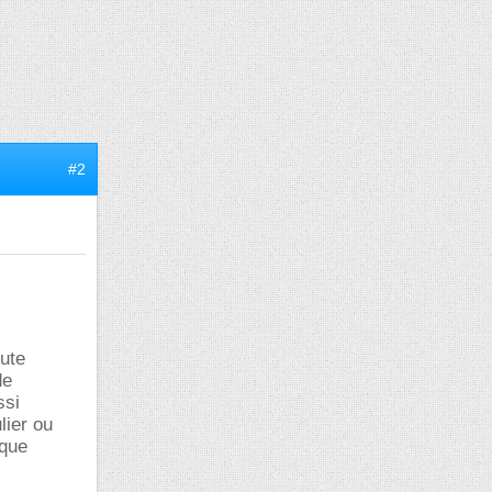
#2
ute
de
ssi
lier ou
 que