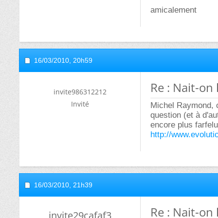
amicalement
16/03/2010,
20h59
Re : Nait-o
invite986312212
Invité
Michel Raymond, ch
question (et à d'a
encore plus farfelue
http://www.evolut
16/03/2010,
21h39
Re : Nait-o
invite29cafaf3