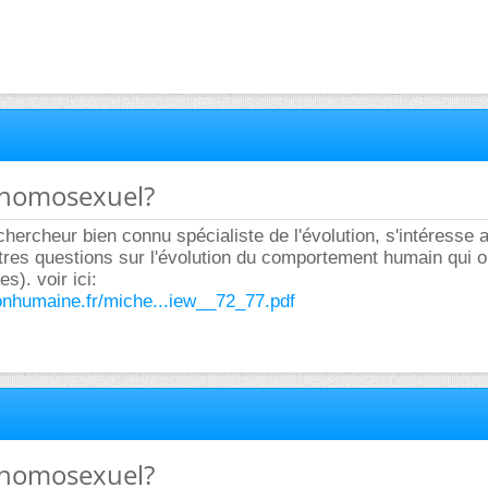
n homosexuel?
ercheur bien connu spécialiste de l'évolution, s'intéresse a
utres questions sur l'évolution du comportement humain qui ont
s). voir ici:
ionhumaine.fr/miche...iew__72_77.pdf
n homosexuel?