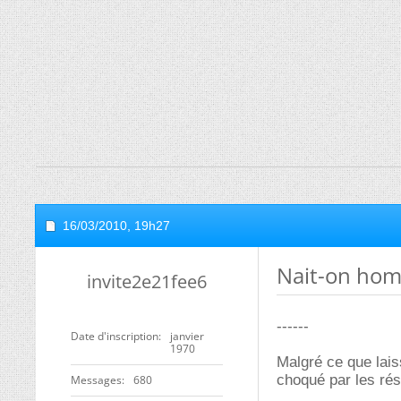
16/03/2010,
19h27
Nait-on hom
invite2e21fee6
------
Date d'inscription
janvier
1970
Malgré ce que laiss
choqué par les résu
Messages
680