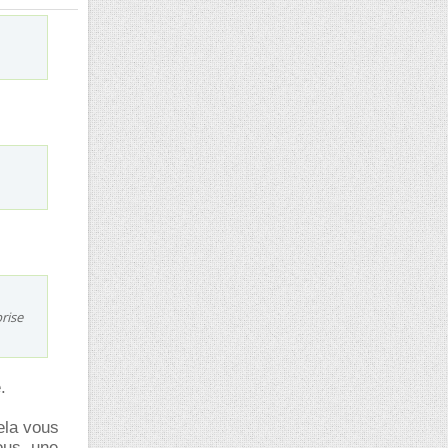
prise
.
ela vous
ous, une