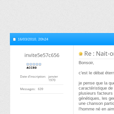
16/03/2010,
20h24
Re : Nait-
invite5e57c656
Bonsoir,
c'est le débat éter
Date d'inscription
janvier
1970
je pense que la qu
caractéristique de 
Messages
639
plusieurs facteurs
génétiques, les gen
une chanson partic
l'homme né en ai