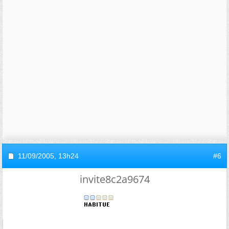
11/09/2005,
13h24
#6
invite8c2a9674