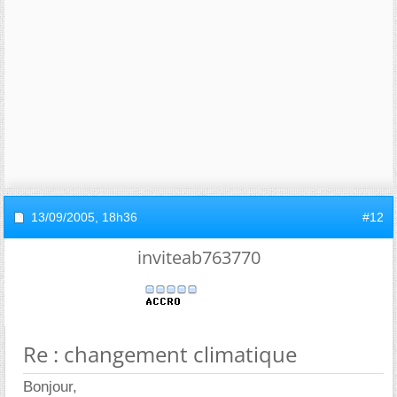
13/09/2005,
18h36
#12
inviteab763770
Re : changement climatique
Bonjour,