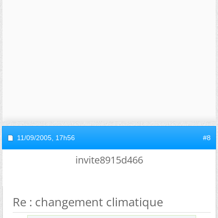
11/09/2005,
17h56
#8
invite8915d466
Re : changement climatique