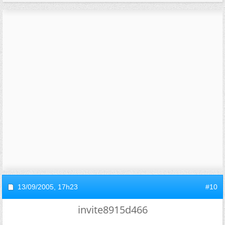
13/09/2005,
17h23
#10
invite8915d466