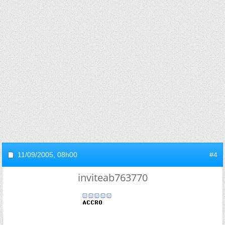
11/09/2005,
08h00
#4
inviteab763770