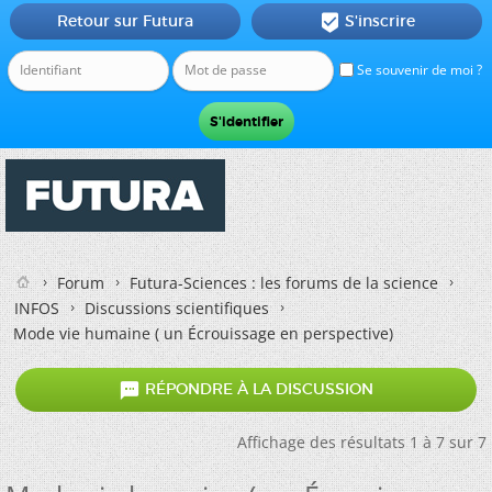
Retour sur Futura
S'inscrire

Se souvenir de moi ?
Forum
Futura-Sciences : les forums de la science
INFOS
Discussions scientifiques
Mode vie humaine ( un Écrouissage en perspective)

RÉPONDRE À LA DISCUSSION
Affichage des résultats 1 à 7 sur 7