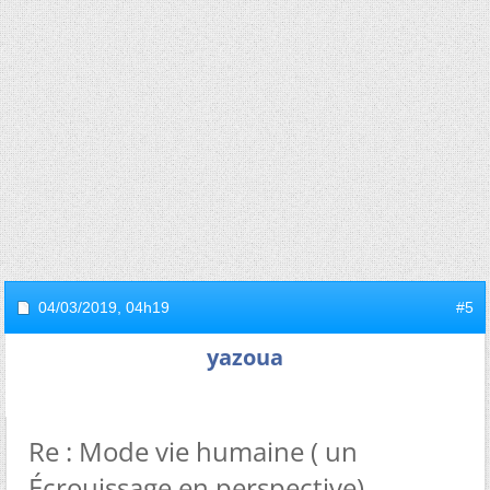
04/03/2019,
04h19
#5
yazoua
Re : Mode vie humaine ( un
Écrouissage en perspective)