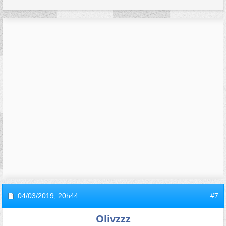
04/03/2019,
20h44
#7
Olivzzz