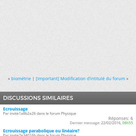
«
biométrie
|
[Important] Modification d’intitulé du forum
»
DISCUSSIONS SIMILAIRES
Ecrouissage
Par invite1a8b2a26 dans le forum Physique
Réponses:
6
Dernier message:
22/02/2016,
08h55
Ecrouissage parabolique ou linéaire?
Par invite7e34016b dans le forum Physique