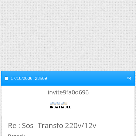
17/10/2006,
23h09
#4
invite9fa0d696
Re : Sos- Transfo 220v/12v