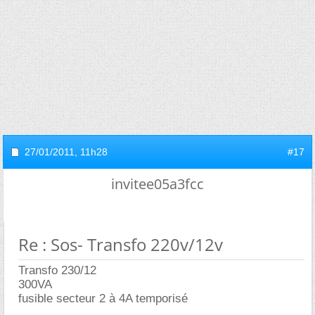
27/01/2011,
11h28
#17
invitee05a3fcc
Re : Sos- Transfo 220v/12v
Transfo 230/12
300VA
fusible secteur 2 à 4A temporisé