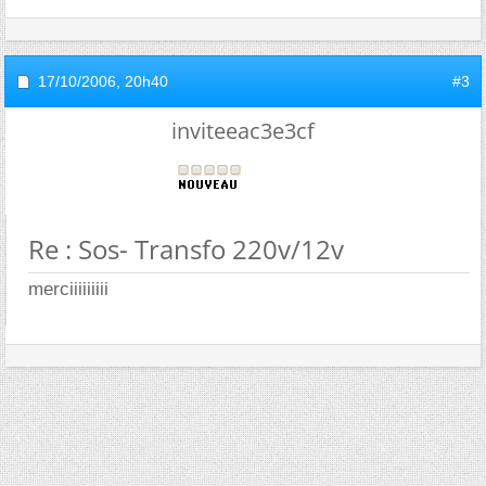
17/10/2006,
20h40
#3
inviteeac3e3cf
Re : Sos- Transfo 220v/12v
merciiiiiiiii