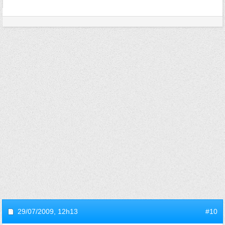
29/07/2009,
12h13
#10