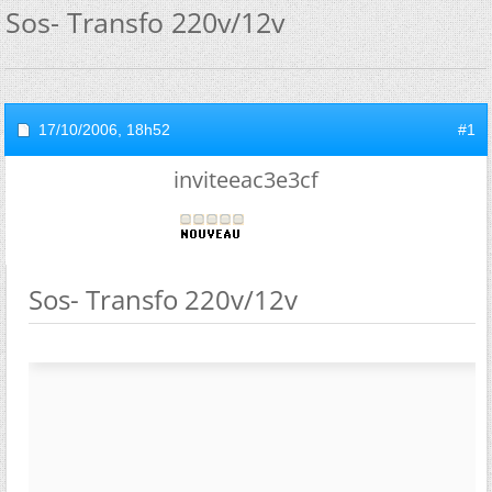
Sos- Transfo 220v/12v
17/10/2006,
18h52
#1
inviteeac3e3cf
Sos- Transfo 220v/12v