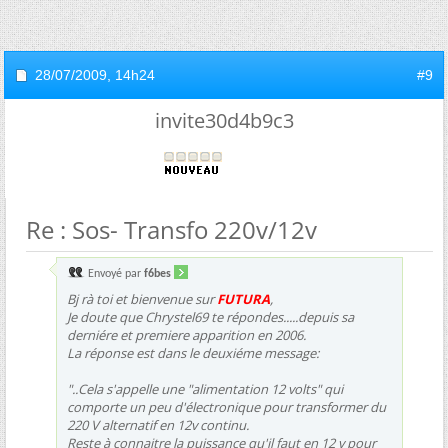
28/07/2009,
14h24
#9
invite30d4b9c3
Re : Sos- Transfo 220v/12v
Envoyé par
f6bes
Bj rà toi et bienvenue sur
FUTURA
,
Je doute que Chrystel69 te répondes.....depuis sa
derniére et premiere apparition en 2006.
La réponse est dans le deuxiéme message:
"..Cela s'appelle une "alimentation 12 volts" qui
comporte un peu d'électronique pour transformer du
220 V alternatif en 12v continu.
Reste à connaitre la puissance qu'il faut en 12 v pour