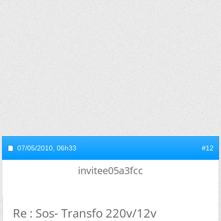
07/05/2010,
06h33
#12
invitee05a3fcc
Re : Sos- Transfo 220v/12v