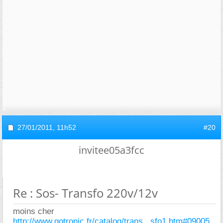
27/01/2011,
11h52
#20
invitee05a3fcc
Re : Sos- Transfo 220v/12v
moins cher
http://www.gotronic.fr/catalog/trans...sfo1.htm#09005