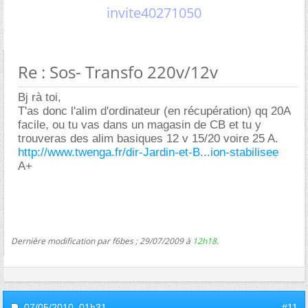
invite40271050
Re : Sos- Transfo 220v/12v
Bj rà toi,
T'as donc l'alim d'ordinateur (en récupération) qq 20A
facile, ou tu vas dans un magasin de CB et tu y
trouveras des alim basiques 12 v 15/20 voire 25 A.
http://www.twenga.fr/dir-Jardin-et-B...ion-stabilisee
A+
Dernière modification par f6bes ; 29/07/2009 à
12h18
.
07/05/2010,
01h31
#11