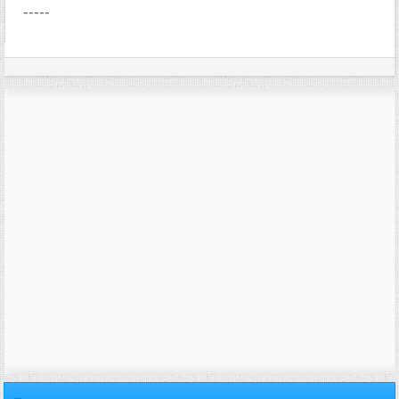
-----