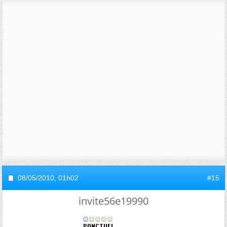
08/05/2010,
01h02
#15
invite56e19990