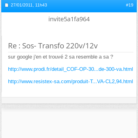
27/01/2011,
11h43
#19
invite5a1fa964
Re : Sos- Transfo 220v/12v
sur google j'en et trouvé 2 sa resemble a sa ?
http://www.prodi.fr/detail_COF-OP-30...de-300-va.html
http://www.resistex-sa.com/produit-T...VA-CL2,94.html