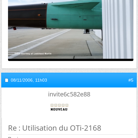
08/11/2006,
11h03
#5
invite6c582e88
Re : Utilisation du OTi-2168