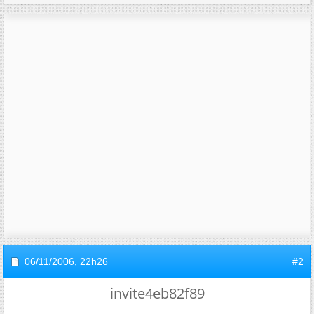
06/11/2006,
22h26
#2
invite4eb82f89