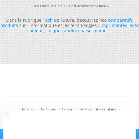
Fuseau horaire GMT +1. Il est actuellement
04h25
.
Dans la rubrique
Tech
de Futura, découvrez nos
comparatifs
produits
sur l'informatique et les technologies :
imprimantes laser
couleur
,
casques audio
,
chaises gamer
...
-
Futura
-
Archives
-
Conso
-
Gestion des cookies
-
Politique de confidentialité
-
Haut de page