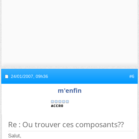
24/01/2007,
09h36
#6
m'enfin
Re : Ou trouver ces composants??
Salut,