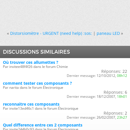
«
Distorsiomètre - URGENT (need help) :sos:
|
paneau LED
»
DISCUSSIONS SIMILAIRES
Où trouver ces allumettes ?
Par invitee48f4f26 dans le forum Chimie
Réponses:
22
Dernier message:
12/10/2012,
08h12
comment tester ces composants ?
Par narita dans le forum Électronique
Réponses:
6
Dernier message:
18/12/2007,
18h01
reconnaitre ces composants
Par invite13ed46c1 dans le forum Électronique
Réponses:
2
Dernier message:
26/02/2007,
23h27
Quel difference entre ces 2 composants
Par invite244b0c93 dans le forum Électronique