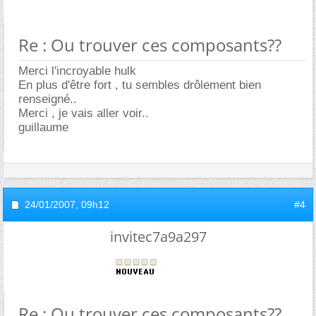
Re : Ou trouver ces composants??
Merci l'incroyable hulk
En plus d'être fort , tu sembles drôlement bien
renseigné..
Merci , je vais aller voir..
guillaume
24/01/2007,
09h12
#4
invitec7a9a297
Re : Ou trouver ces composants??