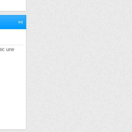
#4
vec une