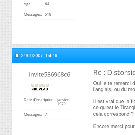
ge
64
Messages
518
24/01/2007,
15h46
Re : Distors
invite586968c6
Oui je te remerci 
l'anglais, ou du m
Date d'inscription
janvier
Il est vrai que la 
1970
ce qu'est le Tiran
cela correspond ? 
Messages
7
Encore merci pour